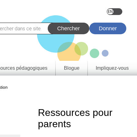
Donner
ources pédagogiques
Blogue
Impliquez-vous
vez
eçons
ation
urces
tats
rentissage
rovince et
Ressources pour
oire
e de
parents
tie
a
rique