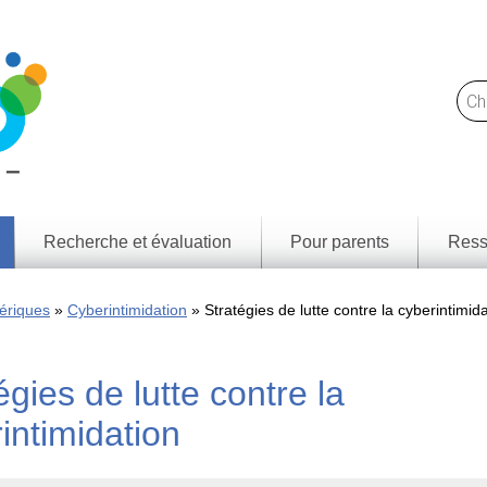
Recherche et évaluation
Pour parents
Ress
Trou
Notre
des l
approche
ériques
Cyberintimidation
Stratégies de lutte contre la cyberintimid
et
resso
Ce
que
Résul
nous
d'app
égies de lutte contre la
faisons
par p
territ
Rapports
intimidation
de
Cadr
recherche
littéra
médi
Jeunes
numé
Canadiens