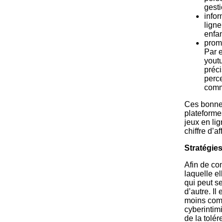
gesti
infor
ligne
enfan
promo
Par 
yout
préci
perce
com
Ces bonnes
plateforme
jeux en li
chiffre d’af
Stratégies
Afin de com
laquelle e
qui peut s
d’autre. I
moins comm
cyberintim
de la tolé