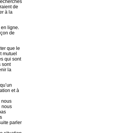
 recherches
raient de
r à la
en ligne.
rçon de
ter que le
it mutuel
es qui sont
s sont
nir la
lqu’un
ation et à
e nous
e nous
pas
s
uite parler