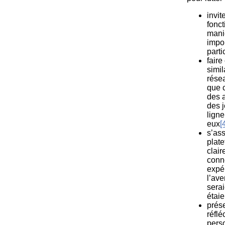
invit
fonct
maniè
impor
parti
faire
simil
rése
que c
des 
des 
ligne
eux
[
s’ass
plate
clai
conne
expér
l’ave
serai
étaie
prése
réflé
pers