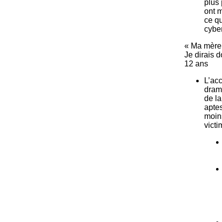
plus 
ont m
ce qu
cyber
« Ma mère 
Je dirais 
12 ans
L’acc
drame
de la
aptes
moins
victi