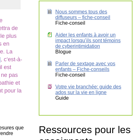
tion
as
Nous sommes tous des
diffuseurs – fiche-conseil
re
atie
Fiche-conseil
rique
ettra de
Aider les enfants à avoir un
 le plus
impact lorsqu’ils sont témoins
s en
de cyberintimidation
ge. La
Blogue
]
, c’est-à-
Parler de sextage avec vos
l est
enfants – Fiche-conseils
 ne pas
Fiche-conseil
athie et
Votre vie branchée: guide des
t pour la
ados sur la vie en ligne
Guide
Ressources pour les
mesures que
rendre