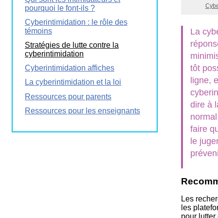
Cybe
pourquoi le font-ils ?
La
Semaine
Cyberintimidation : le rôle des
éducation
témoins
La cybe
médias
réponse
Stratégies de lutte contre la
Ateliers
cyberintimidation
minimis
tôt pos
Cyberintimidation affiches
ligne, 
La cyberintimidation et la loi
cyberi
Ressources pour parents
dire à 
Ressources pour les enseignants
normal
faire q
le juge
préveni
Recomma
Les recher
les platef
pour lutter