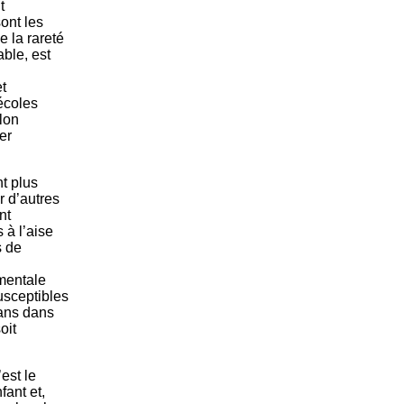
t
ont les
 la rareté
able, est
t
écoles
lon
er
t plus
r d’autres
nt
 à l’aise
s de
mentale
usceptibles
rans dans
oit
est le
fant et,