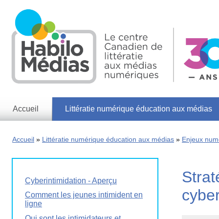
Skip
to
main
content
Accueil
Littératie numérique éducation aux médias
Informations
générales
Accueil
Littératie numérique éducation aux médias
Enjeux num
Enjeux
des
médias
Strat
Enjeux
Cyberintimidation - Aperçu
numériques
cyber
Comment les jeunes intimident en
ligne
Jeux
éducatifs
Qui sont les intimidateurs et