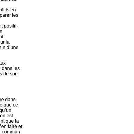
flits en
parer les
 positif.
un
nt
ur la
ein d’une
aux
» dans les
rs de son
ure dans
re que ce
lqu’un
ion est
ent que la
en faire et
peu commun