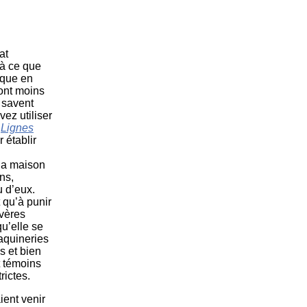
at
 à ce que
ique en
ont moins
 savent
vez utiliser
s
Lignes
 établir
 la maison
ns,
u d’eux.
t qu’à punir
évères
qu’elle se
aquineries
es et bien
t témoins
rictes.
ient venir