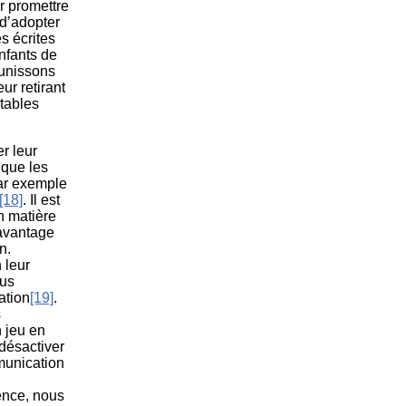
r promettre
 d’adopter
s écrites
nfants de
punissons
eur retirant
itables
er leur
 que les
par exemple
[18]
. Il est
n matière
avantage
n.
 leur
lus
ation
[19]
.
s
n jeu en
désactiver
munication
cence, nous