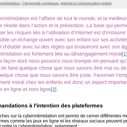
dans un
Éduca
rintimidation
Citoyenneté numérique
Internet et communication mobile
monde
médi
branché
101
rintimidation est l’affaire de tout le monde, et la meilleu
Littér
numé
 réside dans l’action et la prévention. La base qui perm
101
er les risques liés à l’utilisation d’Internet est d’instaurer
sible un échange ouvert avec son enfant sur ses activité
et d’établir avec lui des règles qui évolueront avec son â
ntimidation est fortement liée au désengagement moral
[1
la façon dont nous pouvons nous tromper en pensant qu’i
 de faire quelque chose que nous savons être mal ou de
uelque chose que nous savons être juste. Favoriser l’emp
ment moral chez les enfants est donc un aspect importan
r en ligne et hors ligne
[2]
.
ndations à l’intention des plateformes
ches sur la cyberintimidation ont permis de cerner différentes 
ormes comme les jeux en ligne et les réseaux sociaux peuvent p
 contre la cyberintimidation, notamment :