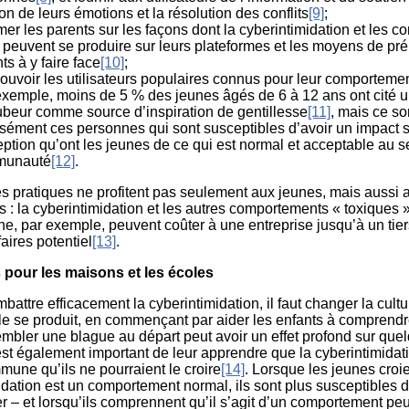
on de leurs émotions et la résolution des conflits
[9]
;
mer les parents sur les façons dont la cyberintimidation et les con
 peuvent se produire sur leurs plateformes et les moyens de pré
ts à y faire face
[10]
;
uvoir les utilisateurs populaires connus pour leur comportement
exemple, moins de 5 % des jeunes âgés de 6 à 12 ans ont cité 
ubeur comme source d’inspiration de gentillesse
[11]
, mais ce so
sément ces personnes qui sont susceptibles d’avoir un impact s
ption qu’ont les jeunes de ce qui est normal et acceptable au s
munauté
[12]
.
 pratiques ne profitent pas seulement aux jeunes, mais aussi 
s : la cyberintimidation et les autres comportements « toxiques 
gne, par exemple, peuvent coûter à une entreprise jusqu’à un tie
faires potentiel
[13]
.
 pour les maisons et les écoles
battre efficacement la cyberintimidation, il faut changer la cult
lle se produit, en commençant par aider les enfants à comprend
embler une blague au départ peut avoir un effet profond sur que
l est également important de leur apprendre que la cyberintimidat
une qu’ils ne pourraient le croire
[14]
. Lorsque les jeunes croi
idation est un comportement normal, ils sont plus susceptibles d’
rer – et lorsqu’ils comprennent qu’il s’agit d’un comportement 