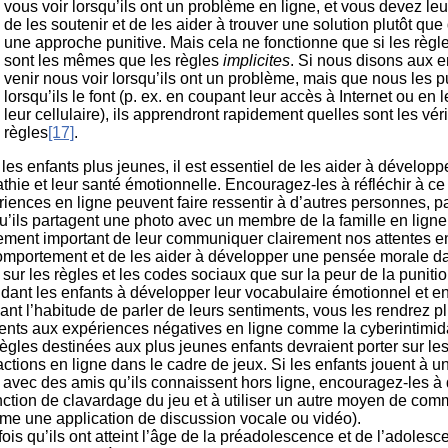
vous voir lorsqu’ils ont un problème en ligne, et vous devez leu
de les soutenir et de les aider à trouver une solution plutôt que
une approche punitive. Mais cela ne fonctionne que si les règle
sont les mêmes que les règles
implicites
. Si nous disons aux e
venir nous voir lorsqu’ils ont un problème, mais que nous les 
lorsqu’ils le font (p. ex. en coupant leur accès à Internet ou en l
leur cellulaire), ils apprendront rapidement quelles sont les vér
règles
[17]
.
les enfants plus jeunes, il est essentiel de les aider à développ
hie et leur santé émotionnelle. Encouragez-les à réfléchir à ce
iences en ligne peuvent faire ressentir à d’autres personnes, 
u’ils partagent une photo avec un membre de la famille en ligne
ement important de leur communiquer clairement nos attentes e
omportement et de les aider à développer une pensée morale d
sur les règles et les codes sociaux que sur la peur de la punitio
dant les enfants à développer leur vocabulaire émotionnel et en
nt l’habitude de parler de leurs sentiments, vous les rendrez p
ients aux expériences négatives en ligne comme la cyberintimid
ègles destinées aux plus jeunes enfants devraient porter sur le
actions en ligne dans le cadre de jeux. Si les enfants jouent à u
 avec des amis qu’ils connaissent hors ligne, encouragez-les à 
nction de clavardage du jeu et à utiliser un autre moyen de com
me une application de discussion vocale ou vidéo).
ois qu’ils ont atteint l’âge de la préadolescence et de l’adoles