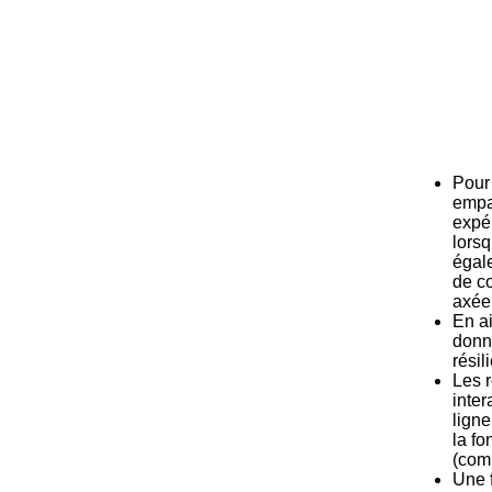
Pour 
empat
expér
lorsq
égal
de c
axée 
En ai
donna
résil
Les r
inter
ligne
la fo
(com
Une f