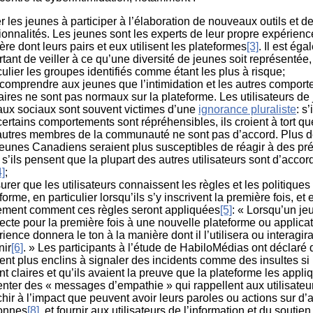
er les jeunes à participer à l’élaboration de nouveaux outils et d
ionnalités. Les jeunes sont les experts de leur propre expérience
re dont leurs pairs et eux utilisent les plateformes
[3]
. Il est ég
tant de veiller à ce qu’une diversité de jeunes soit représentée,
culier les groupes identifiés comme étant les plus à risque;
 comprendre aux jeunes que l’intimidation et les autres compor
aires ne sont pas normaux sur la plateforme. Les utilisateurs de 
aux sociaux sont souvent victimes d’une
ignorance pluraliste
: s
ertains comportements sont répréhensibles, ils croient à tort que
autres membres de la communauté ne sont pas d’accord. Plus de
jeunes Canadiens seraient plus susceptibles de réagir à des pr
 s’ils pensent que la plupart des autres utilisateurs sont d’acco
4]
;
urer que les utilisateurs connaissent les règles et les politiques
forme, en particulier lorsqu’ils s’y inscrivent la première fois, et
rement comment ces règles seront appliquées
[5]
: « Lorsqu’un je
cte pour la première fois à une nouvelle plateforme ou applicat
ience donnera le ton à la manière dont il l’utilisera ou interagira
nir
[6]
. » Les participants à l’étude de HabiloMédias ont déclaré q
ent plus enclins à signaler des incidents comme des insultes si 
nt claires et qu’ils avaient la preuve que la plateforme les appliq
nter des « messages d’empathie » qui rappellent aux utilisateu
chir à l’impact que peuvent avoir leurs paroles ou actions sur d’
onnes
[8]
, et fournir aux utilisateurs de l’information et du soutie