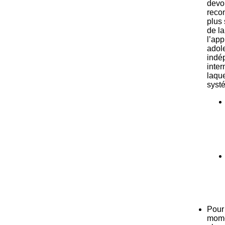
devo
recon
plus 
de la
l’app
adol
indé
inte
laque
syst
Pour 
momen