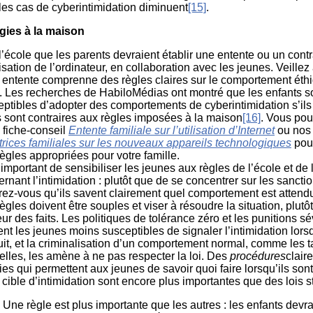
 les cas de cyberintimidation diminuent
[15]
.
gies à la maison
l’école que les parents devraient établir une entente ou un contr
lisation de l’ordinateur, en collaboration avec les jeunes. Veillez
e entente comprenne des règles claires sur le comportement éth
e. Les recherches de HabiloMédias ont montré que les enfants s
eptibles d’adopter des comportements de cyberintimidation s’ils
s sont contraires aux règles imposées à la maison
[16]
. Vous pou
 fiche-conseil
Entente familiale sur l’utilisation d’Internet
ou no
trices familiales sur les nouveaux appareils technologiques
pour
ègles appropriées pour votre famille.
t important de sensibiliser les jeunes aux règles de l’école et de
rnant l’intimidation : plutôt que de se concentrer sur les sanctio
rez-vous qu’ils savent clairement quel comportement est attend
ègles doivent être souples et viser à résoudre la situation, plutô
eur des faits. Les politiques de tolérance zéro et les punitions s
nt les jeunes moins susceptibles de signaler l’intimidation lors
it, et la criminalisation d’un comportement normal, comme les t
lles, les amène à ne pas respecter la loi. Des
procédures
clair
ies qui permettent aux jeunes de savoir quoi faire lorsqu’ils son
 cible d’intimidation sont encore plus importantes que des lois st
Une règle est plus importante que les autres : les enfants devra