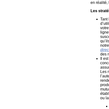
en réalité,
Les straté
Tant 
d’uti
votr
lign
susc
qu’il
notre
direc
des r
Il es
conce
assu
Les r
l’aut
rende
produ
mutue
établ
ou la