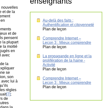
enseignants
e nouvelles
 et de la
alement
 en
Au-delà des faits :
Authentification et citoyenneté
tements
Plan de leçon
jeux et de
’ils pensent
Comprendre Internet –
 la plupart
Leçon 3 : Mieux comprendre
 la moitié
Plan de leçon
éjugés en
rd avec
La propagande en ligne et la
prolifération de la haine -
 de la
Activité
 expliquer
Plan de leçon
une se
ion, son
Comprendre Internet –
 avec lui à
Leçon 3 : Mieux comprendre
u’ils
Plan de leçon
les règles
uait
[7]
;
rs de
autres
n dans la