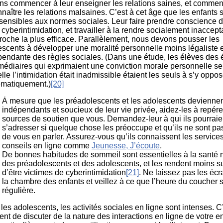
ns commencer à leur enseigner les relations saines, et commen
naître les relations malsaines. C’est à cet âge que les enfants s
sensibles aux normes sociales. Leur faire prendre conscience de
 cyberintimidation, et travailler à la rendre socialement inaccept
roche la plus efficace. Parallèlement, nous devons pousser les
escents à développer une moralité personnelle moins légaliste e
pendante des règles sociales. (Dans une étude, les élèves des 
rmédiaires qui exprimaient une conviction morale personnelle se
lle l’intimidation était inadmissible étaient les seuls à s’y oppos
ématiquement.)
[20]
À mesure que les préadolescents et les adolescents deviennen
indépendants et soucieux de leur vie privée, aidez-les à repére
sources de soutien que vous. Demandez-leur à qui ils pourraie
s’adresser si quelque chose les préoccupe et qu’ils ne sont pas
de vous en parler. Assurez-vous qu’ils connaissent les service
conseils en ligne comme
Jeunesse, J’écoute
.
De bonnes habitudes de sommeil sont essentielles à la santé 
des préadolescents et des adolescents, et les rendent moins s
d’être victimes de cyberintimidation
[21]
. Ne laissez pas les éc
la chambre des enfants et veillez à ce que l’heure du coucher s
régulière.
les adolescents, les activités sociales en ligne sont intenses. C’
t de discuter de la nature des interactions en ligne de votre en