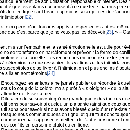
particulièrement, de son utilisation responsable d’Internet. Des
ontré que les enfants qui pensent à ce que leurs parents pense
’ils font en ligne sont beaucoup moins susceptibles de s’adonne
intimidation
[22]
.
et mon père m’ont toujours appris à respecter les autres, même 
donc que c’est parce que je ne veux pas les décevoir
[23]
. » – Ga
ent mis sur l’empathie et la santé émotionnelle est utile pour évi
 ne se transforme en harcèlement et prévenir la forme de confl
 violence relationnelle. Les recherches ont montré que les jeun
 à déterminer ce que ressentent les victimes et les intimidateur
 susceptibles de se livrer à l’intimidation et plus enclins à soute
me s’ils en sont témoins
[24]
.
Encouragez les enfants à ne jamais publier ou répondre à que
sous le coup de la colère, mais plutôt à « s’éloigner » de la situ
attendre qu’ils se calment.
Dites-leur de se souvenir qu’une grande partie des indices qu
utilisons pour savoir si quelqu’un plaisante (ainsi que ceux qu
utilisons pour savoir si nous avons blessé quelqu’un) n’existe 
lorsque nous communiquons en ligne, et qu’il faut donc toujour
commencer par supposer le meilleur de l’autre personne et ens
des conflits en personne plutôt qu’en ligne.