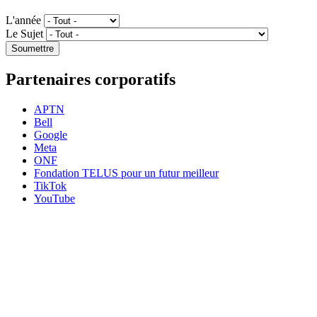
L'année
Le Sujet
Partenaires corporatifs
APTN
Bell
Google
Meta
ONF
Fondation TELUS pour un futur meilleur
TikTok
YouTube
HabiloMédias est un organisme de bienfaisance enregistré non partisan, financé par les