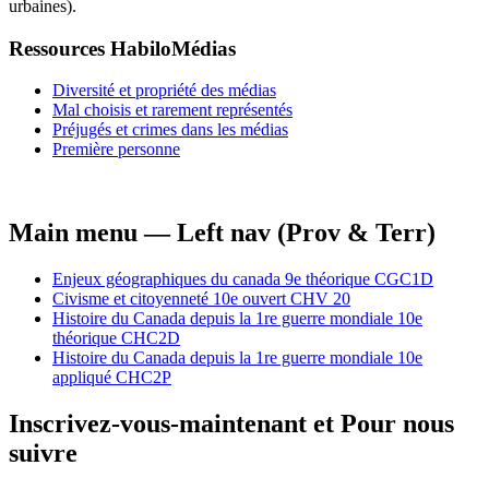
urbaines).
Ressources HabiloMédias
Diversité et propriété des médias
Mal choisis et rarement représentés
Préjugés et crimes dans les médias
Première personne
Main menu — Left nav (Prov & Terr)
Enjeux géographiques du canada 9e théorique CGC1D
Civisme et citoyenneté 10e ouvert CHV 20
Histoire du Canada depuis la 1re guerre mondiale 10e
théorique CHC2D
Histoire du Canada depuis la 1re guerre mondiale 10e
appliqué CHC2P
Inscrivez-vous-maintenant et Pour nous
suivre