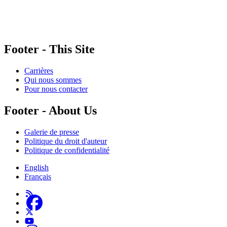
gouvernements et des partenaires corporatifs pour soutenir le développement de recherches
originales et de contenus éducatifs. Nos bailleurs de fonds et partenaires n’influencent pas
nos activités, et nos ressources offrant des conseils sur des outils ou plateformes
numériques ne constituent en aucun cas une publicité.
Footer - This Site
Carrières
Qui nous sommes
Pour nous contacter
Footer - About Us
Galerie de presse
Politique du droit d'auteur
Politique de confidentialité
English
Français