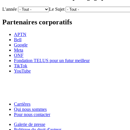
L'année
Le Sujet
Partenaires corporatifs
APTN
Bell
Google
Meta
ONF
Fondation TELUS pour un futur meilleur
TikTok
YouTube
HabiloMédias est un organisme de bienfaisance enregistré non partisan, financé par les gouver
activités, et nos ressources offrant des conseils sur des outils ou plateformes numériques ne c
Carrières
Qui nous sommes
Footer
Pour nous contacter
-
Galerie de presse
This
Politique du droit d'auteur