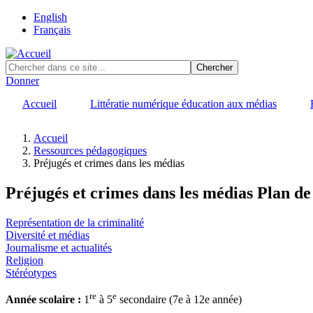
Skip
English
to
Français
main
content
Donner
Accueil
Littératie numérique éducation aux médias
Accueil
Ressources pédagogiques
Fil
Préjugés et crimes dans les médias
d'Ariane
Préjugés et crimes dans les médias
Plan de
Categories
Représentation de la criminalité
Diversité et médias
Journalisme et actualités
Religion
Stéréotypes
re
e
Année scolaire :
1
à 5
secondaire (7e à 12e année)