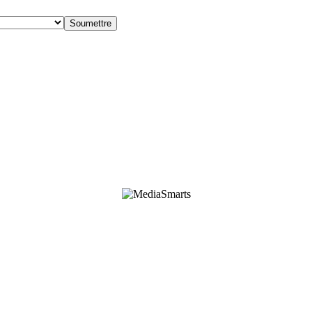
nements et des partenaires corporatifs pour soutenir le développement de recherches originales 
onstituent en aucun cas une publicité.