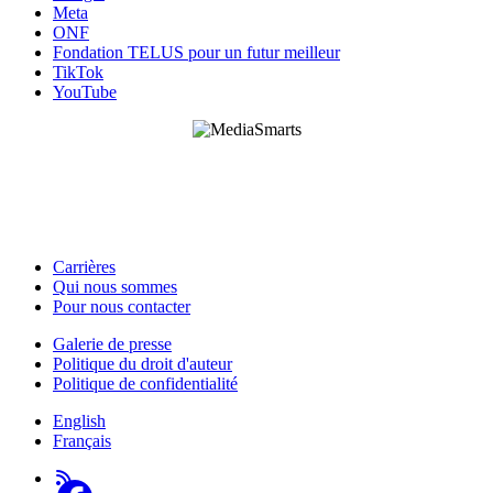
Meta
ONF
Fondation TELUS pour un futur meilleur
TikTok
YouTube
HabiloMédias est un organisme de bienfaisance enregistré non partisan, financé par les
gouvernements et des partenaires corporatifs pour soutenir le développement de recherches
originales et de contenus éducatifs. Nos bailleurs de fonds et partenaires n’influencent pas
nos activités, et nos ressources offrant des conseils sur des outils ou plateformes
numériques ne constituent en aucun cas une publicité.
Carrières
Qui nous sommes
Footer
Pour nous contacter
-
Galerie de presse
This
Politique du droit d'auteur
Footer
Site
Politique de confidentialité
-
English
About
Français
Us