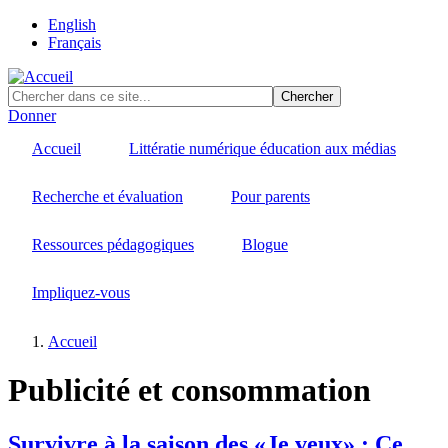
Skip
English
to
Français
main
content
Donner
Accueil
Littératie numérique éducation aux médias
Recherche et évaluation
Pour parents
Ressources pédagogiques
Blogue
Impliquez-vous
Accueil
Fil
Publicité et consommation
d'Ariane
Survivre à la saison des «Je veux» : Ce