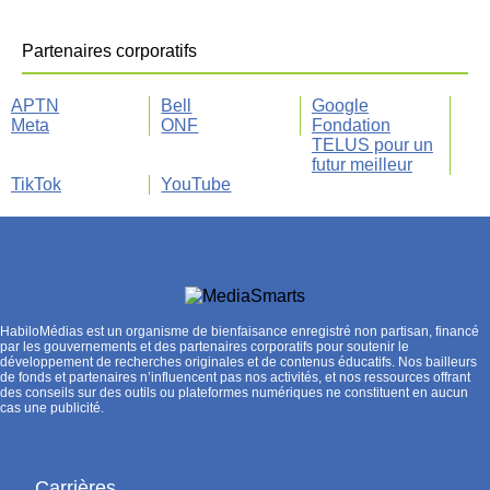
Partenaires corporatifs
APTN
Bell
Google
Meta
ONF
Fondation
TELUS pour un
futur meilleur
TikTok
YouTube
HabiloMédias est un organisme de bienfaisance enregistré non partisan, financé
par les gouvernements et des partenaires corporatifs pour soutenir le
développement de recherches originales et de contenus éducatifs. Nos bailleurs
de fonds et partenaires n’influencent pas nos activités, et nos ressources offrant
des conseils sur des outils ou plateformes numériques ne constituent en aucun
cas une publicité.
Carrières