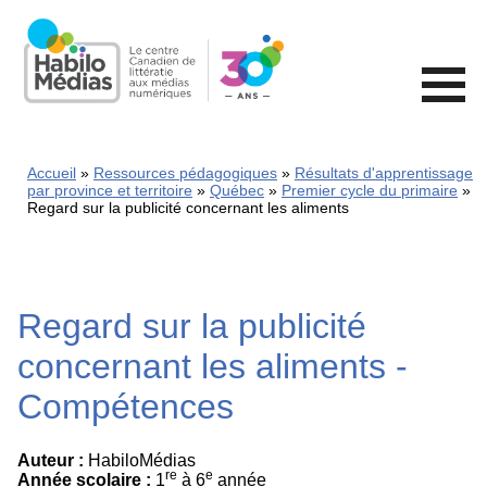
Skip
to
main
content
Accueil
Ressources pédagogiques
Résultats d'apprentissage
par province et territoire
Québec
Premier cycle du primaire
Regard sur la publicité concernant les aliments
Regard sur la publicité
concernant les aliments -
Compétences
Auteur :
HabiloMédias
re
e
Année scolaire :
1
à 6
année