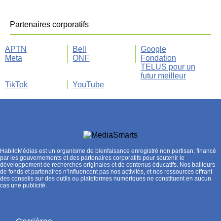
Partenaires corporatifs
APTN
Bell
Google
Meta
ONF
Fondation
TELUS pour un
futur meilleur
TikTok
YouTube
HabiloMédias est un organisme de bienfaisance enregistré non partisan, financé
par les gouvernements et des partenaires corporatifs pour soutenir le
développement de recherches originales et de contenus éducatifs. Nos bailleurs
de fonds et partenaires n’influencent pas nos activités, et nos ressources offrant
des conseils sur des outils ou plateformes numériques ne constituent en aucun
cas une publicité.