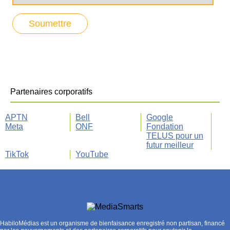
Partenaires corporatifs
APTN
Bell
Google
Meta
ONF
Fondation
TELUS pour un
futur meilleur
TikTok
YouTube
HabiloMédias est un organisme de bienfaisance enregistré non partisan, financé