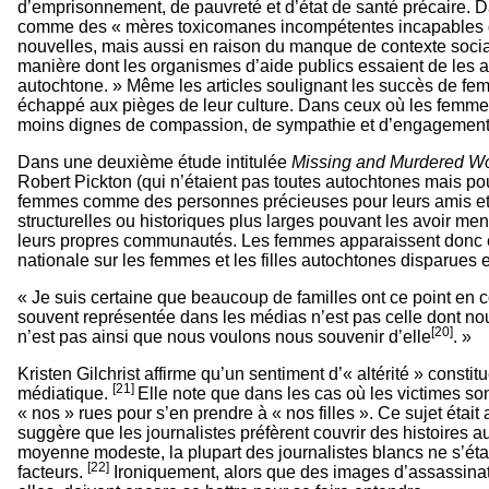
d’emprisonnement, de pauvreté et d’état de santé précaire. 
comme des « mères toxicomanes incompétentes incapables de 
nouvelles, mais aussi en raison du manque de contexte social 
manière dont les organismes d’aide publics essaient de les aid
autochtone. » Même les articles soulignant les succès de fem
échappé aux pièges de leur culture. Dans ceux où les femmes 
moins dignes de compassion, de sympathie et d’engagement i
Dans une deuxième étude intitulée
Missing and Murdered Wo
Robert Pickton (qui n’étaient pas toutes autochtones mais pour
femmes comme des personnes précieuses pour leurs amis et ai
structurelles ou historiques plus larges pouvant les avoir me
leurs propres communautés. Les femmes apparaissent donc enc
nationale sur les femmes et les filles autochtones disparues e
« Je suis certaine que beaucoup de familles ont ce point en 
souvent représentée dans les médias n’est pas celle dont nous v
[20]
n’est pas ainsi que nous voulons nous souvenir d’elle
. »
Kristen Gilchrist affirme qu’un sentiment d’« altérité » cons
[21]
médiatique.
Elle note que dans les cas où les victimes so
« nos » rues pour s’en prendre à « nos filles ». Ce sujet étai
suggère que les journalistes préfèrent couvrir des histoires a
moyenne modeste, la plupart des journalistes blancs ne s’étai
[22]
facteurs.
Ironiquement, alors que des images d’assassinats