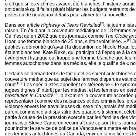
croit que si les victimes avaient été blanches, l’histoire aur
ont déclaré qu’il fallait plutôt blâmer les budgets restreint
pistes ou de nouveaux détails pour alimenter la nouvelle.
[7]
Dans son article
Highway of Tears Revisited
, la journalis
raison. En étudiant la couverture médiatique de 18 femmes aya
Ce n’est qu’en 2002 que des journaux comme
The Globe and
[8]
Hoar, une femme blanche de 25 ans, s’était volatilisée. »
Ju
publiés a démontré qu’avant la disparition de Nicole Hoar, les 
étaient blanches. Kate Rexe, qui participait à l’époque à la
événement tragique eut frappé une femme blanche que les m
femmes autochtones dans les médias, elle le qualifie de « n
Certains se demandent si le fait qu’elles soient autochtones 
couverture médiatique au sujet des femmes disparues est moin
[10]
court
. Les spécialistes appellent ce stéréotype « le synd
jugées dignes d’intérêt par les médias, et les femmes en perd
[12]
prostitution in Canada
, a examiné la couverture accordée
représentaient comme des nuisances et des criminelles, pressa
violence envers les travailleuses du sexe n’a jamais été mé
eurent commencé à disparaître des quartiers tristement célè
partie à cause de la pression exercée par les familles des vi
journaliste Stevie Cameron reconnaît que ce sont trois journa
pour inciter le service de police de Vancouver à mettre en br
des femmes autochtones du Canada, environ la moitié des f