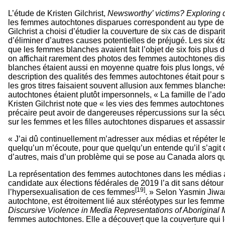
L’étude de Kristen Gilchrist,
Newsworthy’ victims? Exploring 
les femmes autochtones disparues correspondent au type de « l
Gilchrist a choisi d’étudier la couverture de six cas de dispa
d’éliminer d’autres causes potentielles de préjugé. Les six 
que les femmes blanches avaient fait l’objet de six fois plu
on affichait rarement des photos des femmes autochtones disp
blanches étaient aussi en moyenne quatre fois plus longs, véri
description des qualités des femmes autochtones était pour sa p
les gros titres faisaient souvent allusion aux femmes blanch
autochtones étaient plutôt impersonnels, « La famille de l’a
Kristen Gilchrist note que « les vies des femmes autochtones
précaire peut avoir de dangereuses répercussions sur la séc
sur les femmes et les filles autochtones disparues et assassi
« J’ai dû continuellement m’adresser aux médias et répéter l
quelqu’un m’écoute, pour que quelqu’un entende qu’il s’agit 
d’autres, mais d’un problème qui se pose au Canada alors q
La représentation des femmes autochtones dans les médias a e
candidate aux élections fédérales de 2019 l’a dit sans détou
[19]
l’hypersexualisation de ces femmes
. » Selon Yasmin Jiwan
autochtone, est étroitement lié aux stéréotypes sur les femm
Discursive Violence in Media Representations of Aborigina
femmes autochtones. Elle a découvert que la couverture qui le