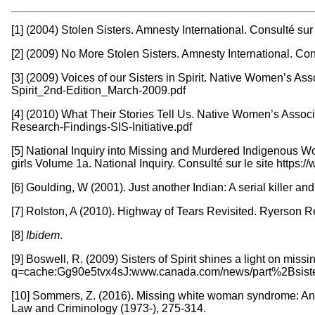
[1] (2004) Stolen Sisters. Amnesty International. Consulté su
[2] (2009) No More Stolen Sisters. Amnesty International. Con
[3] (2009) Voices of our Sisters in Spirit. Native Women’s A
Spirit_2nd-Edition_March-2009.pdf
[4] (2010) What Their Stories Tell Us. Native Women’s Assoc
Research-Findings-SIS-Initiative.pdf
[5] National Inquiry into Missing and Murdered Indigenous 
girls Volume 1a. National Inquiry. Consulté sur le site htt
[6] Goulding, W (2001). Just another Indian: A serial killer a
[7] Rolston, A (2010). Highway of Tears Revisited. Ryerson Rev
[8]
Ibidem
.
[9] Boswell, R. (2009) Sisters of Spirit shines a light on m
q=cache:Gg90e5tvx4sJ:www.canada.com/news/part%2Bsist
[10] Sommers, Z. (2016). Missing white woman syndrome: An e
Law and Criminology (1973-), 275-314.