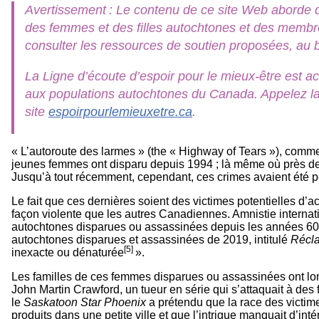
numérique
Avertissement : Le contenu de ce site Web aborde d
101
Ateliers
des femmes et des filles autochtones et des memb
consulter les ressources de soutien proposées, au 
La Ligne d’écoute d’espoir pour le mieux-être est acc
aux populations autochtones du Canada. Appelez la
site
espoirpourlemieuxetre.ca
.
« L’autoroute des larmes » (the « Highway of Tears »), comm
jeunes femmes ont disparu depuis 1994 ; là même où près de
Jusqu’à tout récemment, cependant, ces crimes avaient été p
Le fait que ces dernières soient des victimes potentielles d’
façon violente que les autres Canadiennes. Amnistie internat
autochtones disparues ou assassinées depuis les années 60. L
autochtones disparues et assassinées de 2019, intitulé
Récla
[5]
inexacte ou dénaturée
».
Les familles de ces femmes disparues ou assassinées ont l
John Martin Crawford, un tueur en série qui s’attaquait à de
le
Saskatoon Star Phoenix
a prétendu que la race des victimes
produits dans une petite ville et que l’intrigue manquait d’inté