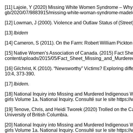
[11] Lajoie, Y (2020) Missing White Women Syndrome – Why d
gb/2020/07/9883915/missing-white-woman-syndrome-made
[12] Lowman, J (2000). Violence and Outlaw Status of (Street)
[13]
Ibidem
[14] Cameron, S (2011). On the Farm: Robert William Pickto
[15] Native Women’s Association of Canada. (2015) Fact She
content/uploads/2015/05/Fact_Sheet_Missing_and_Murdere
[16] Gilchrist, K (2010). “Newsworthy” Victims? Exploring d
10:4, 373-390.
[17]
Ibidem
.
[18] National Inquiry into Missing and Murdered Indigenous
girls Volume 1a. National Inquiry. Consulté sur le site htt
[19] Tenove, Chris, and Heidi Tworek (2020) Trolled on the Ca
University of British Columbia.
[20] National Inquiry into Missing and Murdered Indigenous
girls Volume 1a. National Inquiry. Consulté sur le site htt