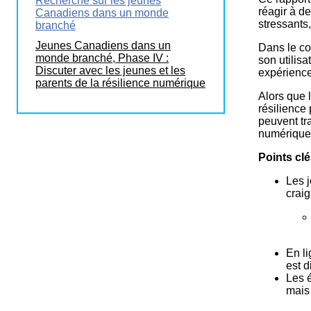
Recherche sur les jeunes
réagir à d
Canadiens dans un monde
stressants,
branché
Jeunes Canadiens dans un
Dans le co
monde branché, Phase IV :
son utilis
Discuter avec les jeunes et les
expérience
parents de la résilience numérique
Alors que 
résilience
peuvent tr
numérique
Points clé
Les j
craig
En li
est d
Les é
mais 