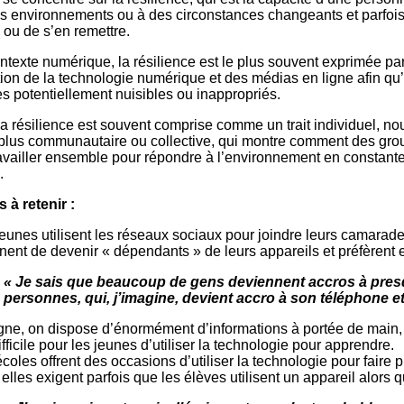
es environnements ou à des circonstances changeants et parfoi
 ou de s’en remettre.
ntexte numérique, la résilience est le plus souvent exprimée pa
ation de la technologie numérique et des médias en ligne afin q
s potentiellement nuisibles ou inappropriés.
la résilience est souvent comprise comme un trait individuel, nou
 plus communautaire ou collective, qui montre comment des gro
availler ensemble pour répondre à l’environnement en constante é
.
s à retenir :
eunes utilisent les réseaux sociaux pour joindre leurs camarades
nent de devenir « dépendants » de leurs appareils et préfèrent e
« Je sais que beaucoup de gens deviennent accros à presqu
personnes, qui, j’imagine, devient accro à son téléphone et 
gne, on dispose d’énormément d’informations à portée de main, m
ifficile pour les jeunes d’utiliser la technologie pour apprendre.
coles offrent des occasions d’utiliser la technologie pour faire
elles exigent parfois que les élèves utilisent un appareil alors qu