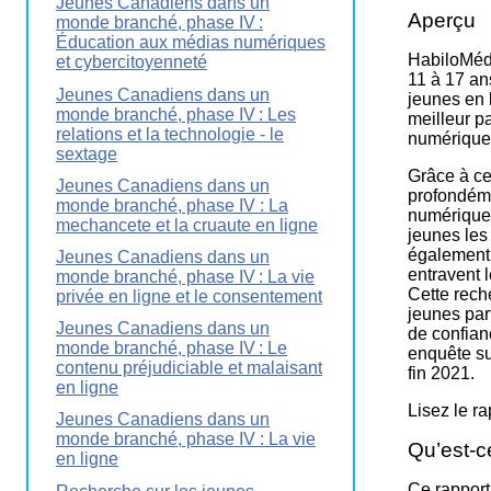
Jeunes Canadiens dans un
Aperçu
La
monde branché, phase IV :
Semaine
Éducation aux médias numériques
éducation
HabiloMédi
et cybercitoyenneté
médias
11 à 17 an
Jeunes Canadiens dans un
jeunes en l
Ateliers
monde branché, phase IV : Les
meilleur pa
relations et la technologie - le
numérique,
sextage
Grâce à ce
Jeunes Canadiens dans un
profondéme
monde branché, phase IV : La
numérique.
mechancete et la cruaute en ligne
jeunes les 
également 
Jeunes Canadiens dans un
entravent 
monde branché, phase IV : La vie
Cette reche
privée en ligne et le consentement
jeunes par
Jeunes Canadiens dans un
de confian
monde branché, phase IV : Le
enquête su
contenu préjudiciable et malaisant
fin 2021.
en ligne
Lisez le r
Jeunes Canadiens dans un
monde branché, phase IV : La vie
Qu’est-c
en ligne
Ce rapport