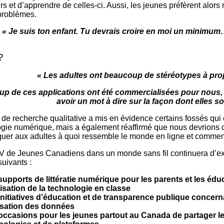
rs et d’apprendre de celles-ci. Aussi, les jeunes préfèrent alors 
problèmes.
« Je suis ton enfant. Tu devrais croire en moi un minimum… 
?
« Les adultes ont beaucoup de stéréotypes à pro
p de ces applications ont été commercialisées pour nous, 
avoir un mot à dire sur la façon dont elles s
 de recherche qualitative a mis en évidence certains fossés qui 
ogie numérique, mais a également réaffirmé que nous devrions c
quer aux adultes à quoi ressemble le monde en ligne et comment il
V de Jeunes Canadiens dans un monde sans fil continuera d’expl
suivants :
supports de littératie numérique pour les parents et les édu
ilisation de la technologie en classe
initiatives d’éducation et de transparence publique concernan
ilisation des données
occasions pour les jeunes partout au Canada de partager l