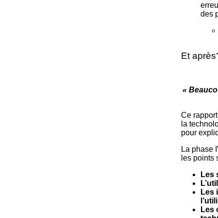
erreu
des 
Et après
« Beaucou
Ce rapport
la technol
pour expli
La phase I
les points 
Les 
L’ut
Les 
l’ut
Les 