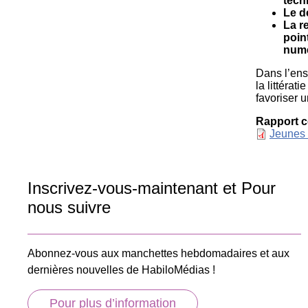
tech
Le d
La r
poin
num
Dans l’ens
la littéra
favoriser 
Rapport 
Documen
Jeunes 
Inscrivez-vous-maintenant et Pour
nous suivre
Abonnez-vous aux manchettes hebdomadaires et aux
dernières nouvelles de HabiloMédias !
Pour plus d’information