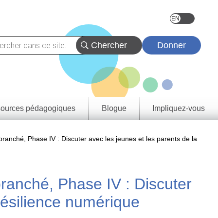
Donner
ources pédagogiques
Blogue
Impliquez-vous
vez
eçons
nché, Phase IV : Discuter avec les jeunes et les parents de la
urces
tats
rentissage
rovince et
anché, Phase IV : Discuter
oire
e de
 résilience numérique
tie
a
rique