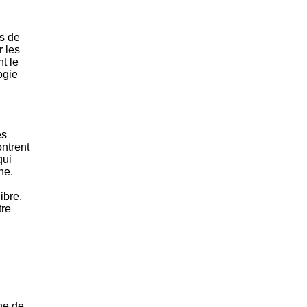
tion
as
s de
atie
r les
rique
t le
ogie
es
ontrent
qui
ne.
ibre,
tre
nne de