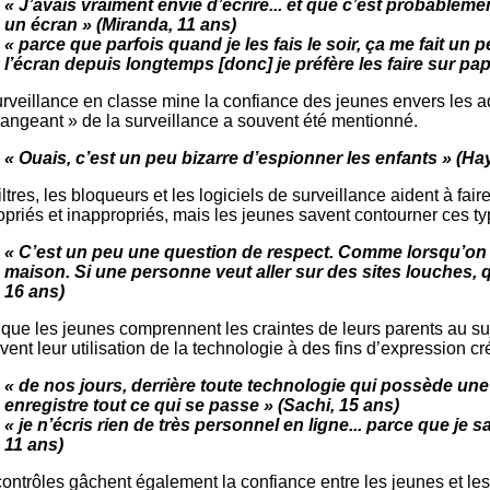
« J’avais vraiment envie d’écrire... et que c’est probableme
un écran » (Miranda, 11 ans)
« parce que parfois quand je les fais le soir, ça me fait un 
l’écran depuis longtemps [donc] je préfère les faire sur pap
rveillance en classe mine la confiance des jeunes envers les adu
rangeant » de la surveillance a souvent été mentionné.
« Ouais, c’est un peu bizarre d’espionner les enfants » (Ha
iltres, les bloqueurs et les logiciels de surveillance aident à fai
priés et inappropriés, mais les jeunes savent contourner ces ty
« C’est un peu une question de respect. Comme lorsqu’on s’
maison. Si une personne veut aller sur des sites louches, qu
16 ans)
que les jeunes comprennent les craintes de leurs parents au suj
vent leur utilisation de la technologie à des fins d’expression
« de nos jours, derrière toute technologie qui possède u
enregistre tout ce qui se passe » (Sachi, 15 ans)
« je n’écris rien de très personnel en ligne... parce que je
11 ans)
contrôles gâchent également la confiance entre les jeunes et l