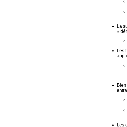
La su
« dé
Les f
appro
Bien 
entra
Les 