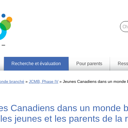
Recherche et évaluation
Pour parents
Ress
Trou
Notre
des l
approche
onde branché
JCMB, Phase IV
Jeunes Canadiens dans un monde bra
et
resso
Ce
que
Résul
nous
d'app
faisons
par p
es Canadiens dans un monde br
territ
Rapports
de
Cadr
les jeunes et les parents de la
recherche
littéra
médi
Jeunes
numé
Canadiens