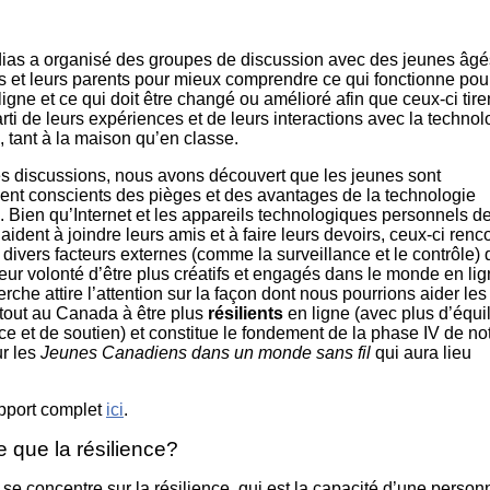
dans un
Éduca
monde
médi
branché
101
as a organisé des groupes de discussion avec des jeunes âgé
Littér
s et leurs parents pour mieux comprendre ce qui fonctionne pou
numé
igne et ce qui doit être changé ou amélioré afin que ceux-ci tiren
101
rti de leurs expériences et de leurs interactions avec la technol
 tant à la maison qu’en classe.
s discussions, nous avons découvert que les jeunes sont
nt conscients des pièges et des avantages de la technologie
 Bien qu’Internet et les appareils technologiques personnels d
aident à joindre leurs amis et à faire leurs devoirs, ceux-ci renc
divers facteurs externes (comme la surveillance et le contrôle) 
leur volonté d’être plus créatifs et engagés dans le monde en lig
rche attire l’attention sur la façon dont nous pourrions aider les
tout au Canada à être plus
résilients
en ligne (avec plus d’équil
ce et de soutien) et constitue le fondement de la phase IV de no
r les
Jeunes Canadiens dans un monde sans fil
qui aura lieu
apport complet
ici
.
e que la résilience?
 se concentre sur la résilience, qui est la capacité d’une perso