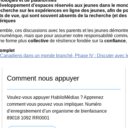
nologies et de plateformes
éveloppement d’espaces réservés aux jeunes dans le mond
echerche sur les expériences en ligne des jeunes, afin de 
ts de vue, qui sont souvent absents de la recherche (et des p
ériques
emble, ces discussions avec les parents et les jeunes démontren
tie numérique, mais que pour assumer notre responsabilité com
une forme plus
collective
de résilience fondée sur la
confiance
,
complet
t
Canadiens dans un monde branché, Phase IV : Discuter avec les
Comment nous appuyer
Voulez-vous appuyer HabiloMédias ? Apprenez
comment vous pouvez vous impliquer. Numéro
d’enregistrement d’un organisme de bienfaisance
89018 1092 RR0001