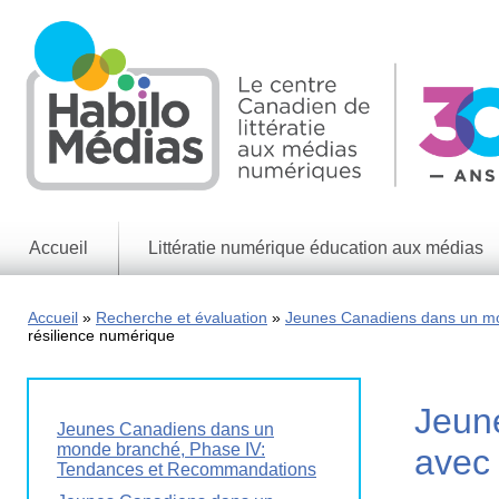
Skip
to
main
content
Accueil
Littératie numérique éducation aux médias
Informations
générales
Accueil
Recherche et évaluation
Jeunes Canadiens dans un m
résilience numérique
Enjeux
des
médias
Enjeux
Jeun
numériques
Jeunes Canadiens dans un
monde branché, Phase IV:
avec 
Jeux
Tendances et Recommandations
éducatifs