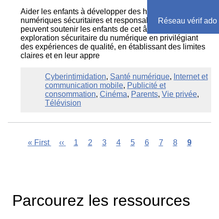
Aider les enfants à développer des habitudes
numériques sécuritaires et responsablesLes parents
Réseau vérif ado
peuvent soutenir les enfants de cet âge dans une
exploration sécuritaire du numérique en privilégiant
des expériences de qualité, en établissant des limites
claires et en leur appre
Cyberintimidation
,
Santé numérique
,
Internet et
communication mobile
,
Publicité et
consommation
,
Cinéma
,
Parents
,
Vie privée
,
Télévision
First
« First
Previous
‹‹
Page
1
Page
2
Page
3
Page
4
Page
5
Page
6
Page
7
Page
8
Current
9
page
page
page
Pagination
Parcourez les ressources