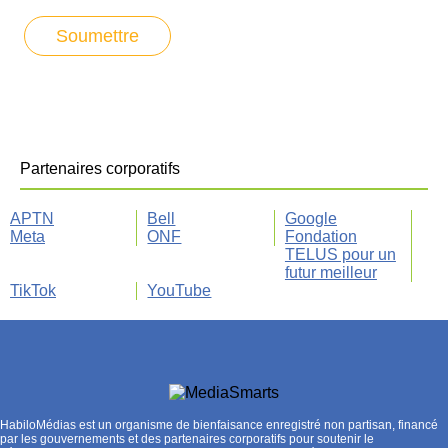
Partenaires corporatifs
APTN
Bell
Google
Meta
ONF
Fondation
TELUS pour un
futur meilleur
TikTok
YouTube
HabiloMédias est un organisme de bienfaisance enregistré non partisan, financé
par les gouvernements et des partenaires corporatifs pour soutenir le