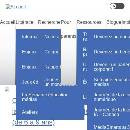
Skip
to
main
content
Accueil
Littératie
Recherche
Pour
Ressources
Blogue
Imp
Trouvez des leçons et
numérique
et
parents
pédagogiques
vou
Informations générales
Notre approche
Devenez un dona
ressources
Accueil
Résultats d'apprentis
éducation
évaluation
Enjeux des médias
Ce que nous faisons
Devenez un béné
par province et territoir
aux
Cadre de littératie méd
Devenir un parte
Enjeux numériques
Rapports de recherche
numérique
corporatif
Parcourez les ressources
médias
Jeunes Canadiens dans
Semaine éducati
Jeux éducatifs
Éducation médias 101
un monde branché
médias
La Semaine éducation
Journée de la cit
Littératie numérique 1
Gérer l’utilisation des médias durant
médias
numérique
la phase intermédiaire de l’enfance
Journée de la litt
Ateliers
IA – Canada
(de 6 à 9 ans)
MediaSmarts at 