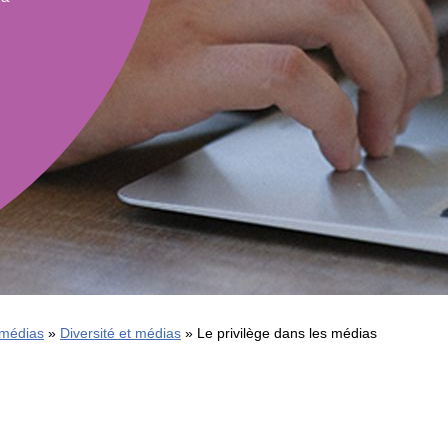
dans un
Éduca
monde
médi
branché
101
Littér
numé
101
 médias
Diversité et médias
Le privilège dans les médias