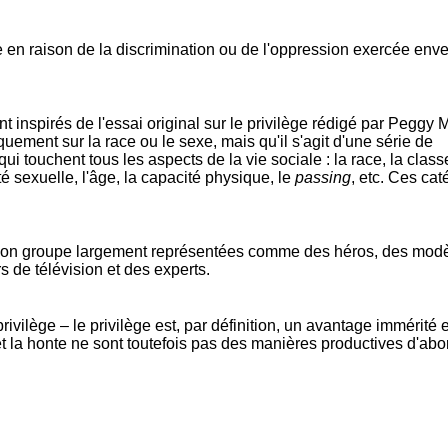
pe en raison de la discrimination ou de l'oppression exercée env
nt inspirés de l'essai original sur le privilège rédigé par Peggy 
quement sur la race ou le sexe, mais qu'il s'agit d'une série de
i touchent tous les aspects de la vie sociale : la race, la classe
tité sexuelle, l'âge, la capacité physique, le
passing
, etc. Ces cat
 mon groupe largement représentées comme des héros, des modè
 de télévision et des experts.
ivilège – le privilège est, par définition, un avantage immérité 
et la honte ne sont toutefois pas des manières productives d'abo