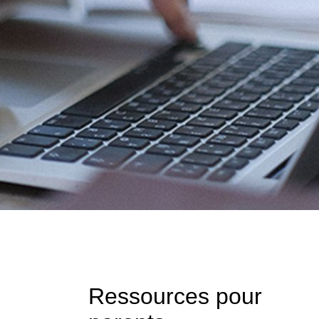
tion
as
atie
rique
Ressources pour