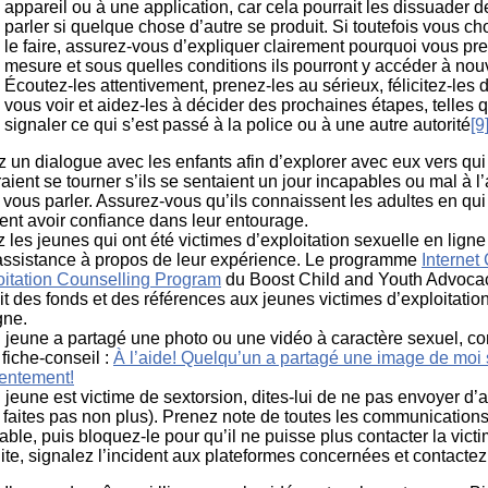
appareil ou à une application, car cela pourrait les dissuader 
parler si quelque chose d’autre se produit. Si toutefois vous ch
le faire, assurez-vous d’expliquer clairement pourquoi vous pr
mesure et sous quelles conditions ils pourront y accéder à no
Écoutez-les attentivement, prenez-les au sérieux, félicitez-les 
vous voir et aidez-les à décider des prochaines étapes, telles 
signaler ce qui s’est passé à la police ou à une autre autorité
[9
ez un dialogue avec les enfants afin d’explorer avec eux vers qui 
aient se tourner s’ils se sentaient un jour incapables ou mal à l
 vous parler. Assurez-vous qu’ils connaissent les adultes en qui 
ent avoir confiance dans leur entourage.
 les jeunes qui ont été victimes d’exploitation sexuelle en ligne
’assistance à propos de leur expérience. Le programme
Internet
oitation Counselling Program
du Boost Child and Youth Advoca
it des fonds et des références aux jeunes victimes d’exploitatio
gne.
n jeune a partagé une photo ou une vidéo à caractère sexuel, co
 fiche-conseil :
À l’aide! Quelqu’un a partagé une image de moi
entement!
 jeune est victime de sextorsion, dites-lui de ne pas envoyer d’a
 faites pas non plus). Prenez note de toutes les communications
ble, puis bloquez-le pour qu’il ne puisse plus contacter la victi
te, signalez l’incident aux plateformes concernées et contactez 