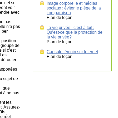
aux et sur
Image corporelle et médias
ent voir
sociaux : éviter le piège de la
rendre avec
comparaison
Plan de leçon
 ne pas
lle n’a pas
Ta vie privée : c’est à toi! :
iber
Qu’est-ce que la protection de
la vie privée?
 position
Plan de leçon
e groupe de
si c’est
Capsule témoin sur Internet
 Les
Plan de leçon
 dérouler
rapportées
u sujet de
ui que
nt à ne pas
ent les
t. Assurez-
ils
e réel