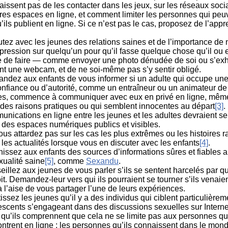
issent pas de les contacter dans les jeux, sur les réseaux soci
res espaces en ligne, et comment limiter les personnes qui peuv
’ils publient en ligne. Si ce n’est pas le cas, proposez de l’app
tez avec les jeunes des relations saines et de l’importance de
 pression sur quelqu’un pour qu’il fasse quelque chose qu’il ou e
e de faire — comme envoyer une photo dénudée de soi ou s’exh
nt une webcam, et de ne soi-même pas s’y sentir obligé.
ndez aux enfants de vous informer si un adulte qui occupe une
onfiance ou d’autorité, comme un entraîneur ou un animateur d
es, commence à communiquer avec eux en privé en ligne, même 
 des raisons pratiques ou qui semblent innocentes au départ
[3]
.
nications en ligne entre les jeunes et les adultes devraient se
 des espaces numériques publics et visibles.
us attardez pas sur les cas les plus extrêmes ou les histoires 
les actualités lorsque vous en discuter avec les enfants
[4]
.
issez aux enfants des sources d’informations sûres et fiables a
xualité saine
[5]
, comme
Sexandu
.
illez aux jeunes de vous parler s’ils se sentent harcelés par q
it. Demandez-leur vers qui ils pourraient se tourner s’ils venaie
à l’aise de vous partager l’une de leurs expériences.
issez les jeunes qu’il y a des individus qui ciblent particulièrem
escents s’engageant dans des discussions sexuelles sur Interne
qu’ils comprennent que cela ne se limite pas aux personnes qu’
ntrent en ligne : les personnes qu’ils connaissent dans le mond