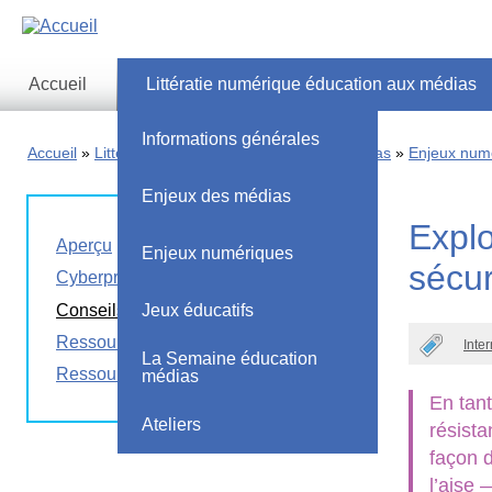
Skip
to
main
content
Accueil
Littératie numérique éducation aux médias
Informations générales
Accueil
Littératie numérique éducation aux médias
Enjeux num
Enjeux des médias
Explo
Aperçu
Enjeux numériques
sécur
Cyberprédateurs
Conseils de sécurité
Jeux éducatifs
Ressources pour parents
Inte
La Semaine éducation
Ressources pour les enseignants
médias
En tant
Ateliers
résist
façon 
l’aise 