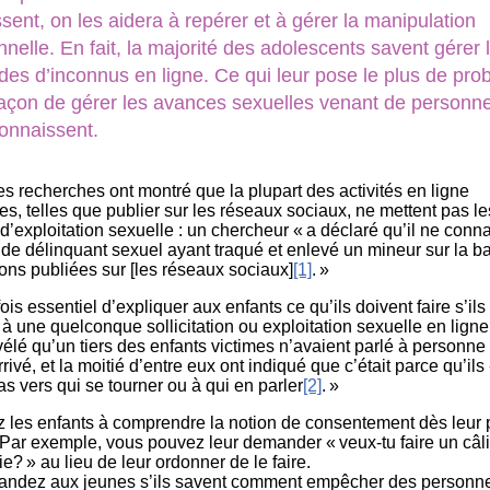
sent, on les aidera à repérer et à gérer la manipulation
nelle. En fait, la majorité des adolescents savent gérer 
es d’inconnus en ligne. Ce qui leur pose le plus de pr
 façon de gérer les avances sexuelles venant de personn
connaissent.
les recherches ont montré que la plupart des activités en ligne
es, telles que publier sur les réseaux sociaux, ne mettent pas l
d’exploitation sexuelle : un chercheur « a déclaré qu’il ne conna
de délinquant sexuel ayant traqué et enlevé un mineur sur la b
ions publiées sur [les réseaux sociaux]
[1]
. »
efois essentiel d’expliquer aux enfants ce qu’ils doivent faire s’ils
 à une quelconque sollicitation ou exploitation sexuelle en ligne
vélé qu’un tiers des enfants victimes n’avaient parlé à personne
arrivé, et la moitié d’entre eux ont indiqué que c’était parce qu’ils
as vers qui se tourner ou à qui en parler
[2]
. »
z les enfants à comprendre la notion de consentement dès leur 
 Par exemple, vous pouvez leur demander « veux-tu faire un câl
? » au lieu de leur ordonner de le faire.
ndez aux jeunes s’ils savent comment empêcher des personnes