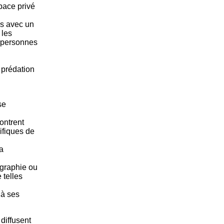
pace privé
es avec un
 les
s personnes
 prédation
se
ontrent
ifiques de
a
ographie ou
 telles
 à ses
 diffusent