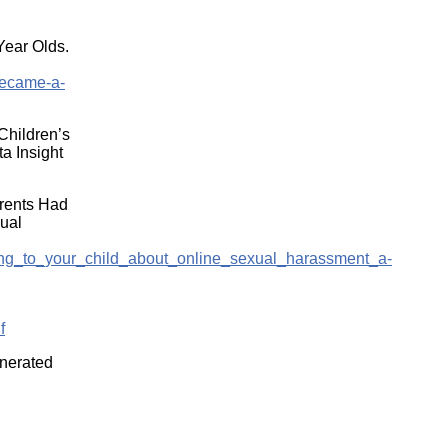
Year Olds.
became-a-
Children’s
a Insight
rents Had
ual
king_to_your_child_about_online_sexual_harassment_a-
f
enerated