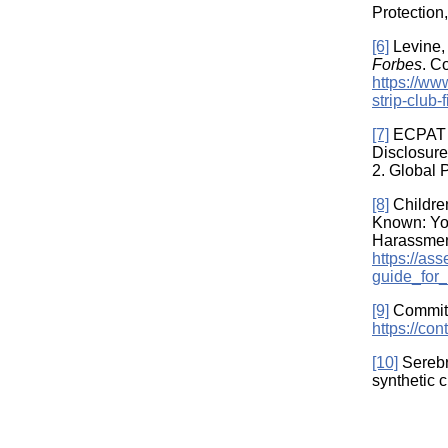
Protection
[6]
Levine, 
Forbes
. C
https://ww
strip-club
[7]
ECPAT I
Disclosure
2. Global 
[8]
Childre
Known: You
Harassmen
https://as
guide_for
[9]
Commit 
https://c
[10]
Serebr
synthetic 