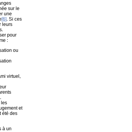
ranges
née sur le
er une
e
[6]
. Si ces
 leurs
s.
iser pour
me :
sation ou
sation
mi virtuel,
eur
arents
.
 les
jugement et
t été des
s à un