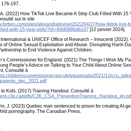
, 176-197.
A. (2022) How TikTok Live Became A Strip Club Filled With 15 
onsulté sur le site
w.forbes.com/sites/alexandralevine/2022/04/27/how-tiktok-live-
-filled-with-15-year-olds/?sh=69d0886d62d7
[12 janvier 2024].
nternational & UNICEF Office of Research – Innocenti (2022). 
s of Online Sexual Exploitation and Abuse. Disrupting Harm Dat
Partnership to End Violence Against Children.
n’s Commissioner for England. (2021) The Things I Wish My Pa
ng People’s Advice on Talking to Your Child About Online Sex
t. Consulté à
sets.childrenscommissioner.gov.uk/wpuploads/2021/12/cco_tal
_parents_dec_2021.pdf
to Kids. (2017) Training Handout. Consulté à
ontent.c3p.ca/pdfs/C2K_CSA_PreventionTraining_Handout_en.pd
in, J. (2023) Quebec man sentenced to prison for creating AI-g
child pornography. The Canadian Press.