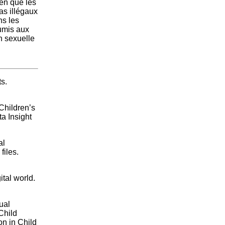
ien que les
as illégaux
ns les
umis aux
on sexuelle
ts.
Children’s
a Insight
al
files.
tal world.
ual
Child
n in Child