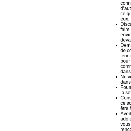
conna
d’aut
ce qu
eux.
Discu
faire
envi
deva
Dema
de c
jeun
pour
commu
dans
Ne vo
dans 
Fourn
la se
Conse
ce so
être 
Avert
adol
vous 
renco