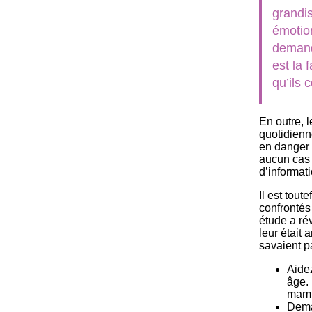
grandis
émotion
demand
est la
qu’ils 
En outre, 
quotidienn
en danger 
aucun cas 
d’informat
Il est tout
confrontés
étude a ré
leur était 
savaient p
Aide
âge.
mamie
Dema