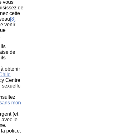
de vous
oisissez de
enez cette
uveau
[8]
.
de venir
que
]
.
ils
’aise de
ils
 à obtenir
 Child
cy Centre
n sexuelle
nsultez
 sans mon
rgent (et
 avec le
me.
la police.