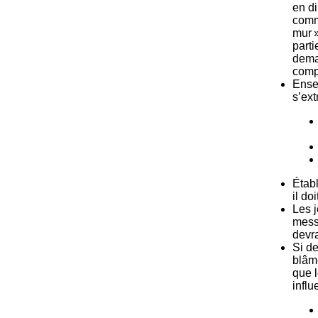
en d
comme
mur 
parti
dema
compt
Ensei
s’ext
Établ
il do
Les 
messa
devr
Si de
blâme
que l
influ