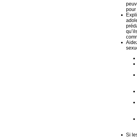
peuv
pour
Expli
adol
préd
qu’il
comm
Aidez
sexu
Si le