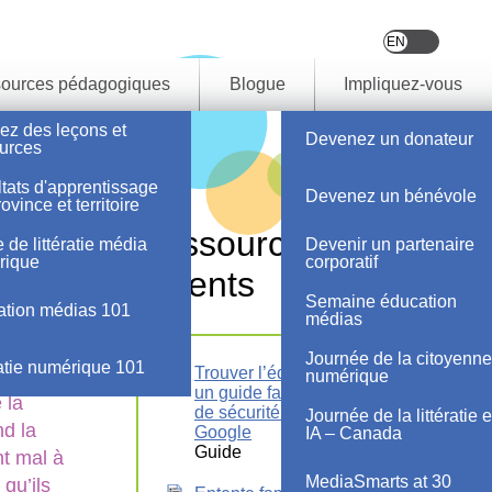
ources pédagogiques
Blogue
Impliquez-vous
ez des leçons et
Devenez un donateur
urces
tats d'apprentissage
Devenez un bénévole
ovince et territoire
Ressources pour
 de littératie média
Devenir un partenaire
rique
corporatif
parents
Semaine éducation
tion médias 101
médias
Journée de la citoyenne
ratie numérique 101
Trouver l’équilibre numérique :
numérique
un guide familial sur les outils
 la
de sécurité et de bien-être de
Journée de la littératie 
nd la
Google
IA – Canada
Guide
nt mal à
MediaSmarts at 30
 qu’ils