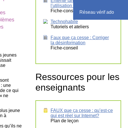
Entente familiale sur
l'utilisation d'Internet
Fiche-conseil
les
Réseau vérif ado
oblèmes
Technohabile
es
Tutoriels et ateliers
Faux que ça cesse : Corriger
la désinformation
Fiche-conseil
es jeunes
issait
ase
Ressources pour les
 sont
enseignants
 : une
 de ce qui
 « ne
plus jeune
FAUX que ça cesse : qu’est-ce
in à
qui est réel sur Internet?
Plan de leçon
 qu’ils ne