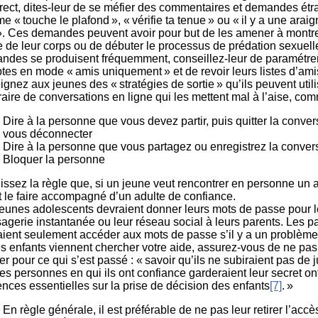
irect, dites-leur de se méfier des commentaires et demandes ét
 « touche le plafond », « vérifie ta tenue » ou « il y a une araig
». Ces demandes peuvent avoir pour but de les amener à montr
e de leur corps ou de débuter le processus de prédation sexuell
ndes se produisent fréquemment, conseillez-leur de paramétrer
es en mode « amis uniquement » et de revoir leurs listes d’ami
gnez aux jeunes des « stratégies de sortie » qu’ils peuvent util
raire de conversations en ligne qui les mettent mal à l’aise, com
Dire à la personne que vous devez partir, puis quitter la conver
vous déconnecter
Dire à la personne que vous partagez ou enregistrez la conver
Bloquer la personne
issez la règle que, si un jeune veut rencontrer en personne un a
it le faire accompagné d’un adulte de confiance.
jeunes adolescents devraient donner leurs mots de passe pour l
gerie instantanée ou leur réseau social à leurs parents. Les p
aient seulement accéder aux mots de passe s’il y a un problème
s enfants viennent chercher votre aide, assurez-vous de ne pas
r pour ce qui s’est passé : « savoir qu’ils ne subiraient pas de 
es personnes en qui ils ont confiance garderaient leur secret on
ences essentielles sur la prise de décision des enfants
[7]
. »
En règle générale, il est préférable de ne pas leur retirer l’accè