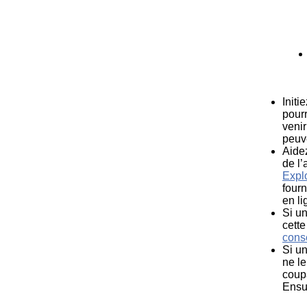
Initi
pourr
venir
peuv
Aidez
de l
Expl
fourn
en li
Si u
cette
cons
Si un
ne le
coupa
Ensui