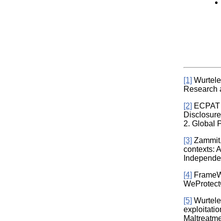
[1]
Wurtele,
Research a
[2]
ECPAT I
Disclosure
2. Global 
[3]
Zammit, 
contexts: 
Independen
[4]
FrameWor
WeProtectG
[5]
Wurtele,
exploitati
Maltreatme