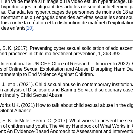
Il en va de même si l’image ou la vidéo est un hypertrucage. B
hypertrucages impliquant des adultes ne soient actuellement p
au Canada, les hypertrucages de personnes de moins de 18 a
montrant nus ou engagés dans des activités sexuelles sont so
lois contre la création et la distribution de matériel d’exploitati
des enfants
[10]
.
 S. K. (2017). Preventing cyber sexual solicitation of adolescen
nd practices in child maltreatment prevention, 1, 363-393.
nternational & UNICEF Office of Research – Innocenti (2022). 
s of Online Sexual Exploitation and Abuse. Disrupting Harm Dat
Partnership to End Violence Against Children.
J., et al. (2021). Child sexual abuse in contemporary institution
An analysis of Disclosure and Barring Service discretionary case 
t Inquiry Child Sexual Abuse.
ks UK. (2021) How to talk about child sexual abuse in the digi
lobal Alliance.
 S. K., & Miller‐Perrin, C. (2017). What works to prevent the sex
on of children and youth. The Wiley Handbook of What Works in 
nt: An Evidence‐Based Approach to Assessment and Interventio