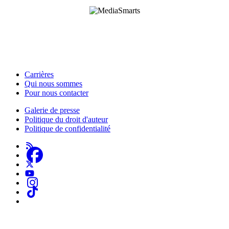
HabiloMédias est un organisme de bienfaisance enregistré non partisan, financé par les
gouvernements et des partenaires corporatifs pour soutenir le développement de recherches
originales et de contenus éducatifs. Nos bailleurs de fonds et partenaires n’influencent pas
nos activités, et nos ressources offrant des conseils sur des outils ou plateformes
numériques ne constituent en aucun cas une publicité.
Carrières
Qui nous sommes
Footer
Pour nous contacter
-
Galerie de presse
This
Politique du droit d'auteur
Footer
Site
Politique de confidentialité
-
About
Us