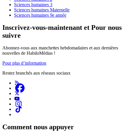
Main
Sciences humaines 3
menu
Sciences humaines Maternelle
Sciences humaines 9e année
—
Left
Inscrivez-vous-maintenant et Pour nous
nav
suivre
(Prov
&
Abonnez-vous aux manchettes hebdomadaires et aux dernières
nouvelles de HabiloMédias !
Terr)
Pour plus d’information
Restez branchés aux réseaux sociaux
Comment nous appuyer