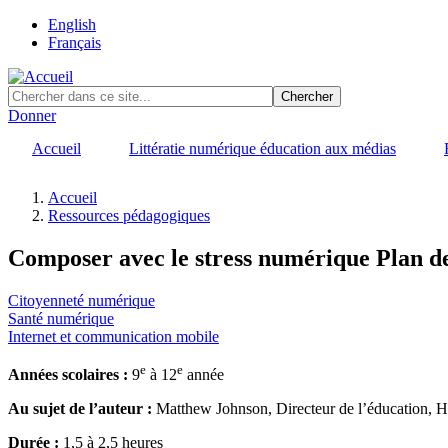
Skip
English
to
Français
main
content
Donner
Accueil
Littératie numérique éducation aux médias
Accueil
Ressources pédagogiques
Fil
d'Ariane
Composer avec le stress numérique
Plan d
Categories
Citoyenneté numérique
Santé numérique
Internet et communication mobile
e
e
Années scolaires :
9
à 12
année
Au sujet de l’auteur :
Matthew Johnson, Directeur de l’éducation, 
Durée :
1,5 à 2,5 heures