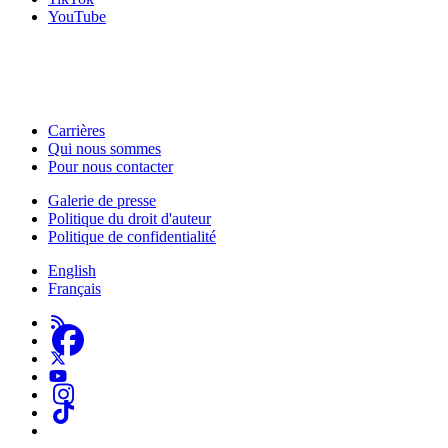
YouTube
HabiloMédias est un organisme de bienfaisance enregistré non partisan, financé par les gouver
activités, et nos ressources offrant des conseils sur des outils ou plateformes numériques ne c
Carrières
Qui nous sommes
Footer
Pour nous contacter
-
Galerie de presse
This
Politique du droit d'auteur
Footer
Site
Politique de confidentialité
-
English
About
Français
Us