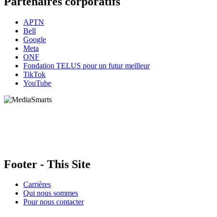
Partenaires corporatifs
APTN
Bell
Google
Meta
ONF
Fondation TELUS pour un futur meilleur
TikTok
YouTube
HabiloMédias est un organisme de bienfaisance enregistré non partisan, financé par les
gouvernements et des partenaires corporatifs pour soutenir le développement de recherches
originales et de contenus éducatifs. Nos bailleurs de fonds et partenaires n’influencent pas
nos activités, et nos ressources offrant des conseils sur des outils ou plateformes
numériques ne constituent en aucun cas une publicité.
Footer - This Site
Carrières
Qui nous sommes
Pour nous contacter