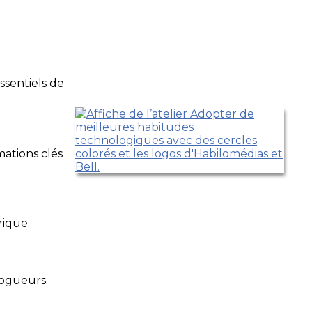
ssentiels de
ations clés
rique.
logueurs.