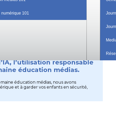
space parents
Événements
érique
ie numérique 101
Journ
Journ
Medi
Résea
IA, l’utilisation responsable
emaine éducation médias.
Semaine éducation médias, nous avons
rique et à garder vos enfants en sécurité,