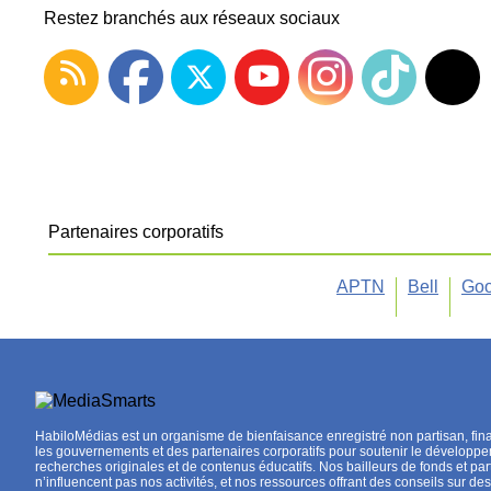
Restez branchés aux réseaux sociaux
Partenaires corporatifs
APTN
Bell
Goo
HabiloMédias est un organisme de bienfaisance enregistré non partisan, fin
les gouvernements et des partenaires corporatifs pour soutenir le développ
recherches originales et de contenus éducatifs. Nos bailleurs de fonds et par
n’influencent pas nos activités, et nos ressources offrant des conseils sur des