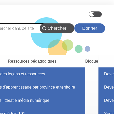
Donner
Ressources pédagogiques
Blogue
des leçons et ressources
Deve
s d'apprentissage par province et territoire
Deve
 littératie média numérique
Deven
on médias 101
Sema