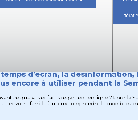
llaborateur·rice
Pour les éducateurs
E
e d'outils
Journée de la citoyenneté num
Littérat
temps d’écran, la désinformation, l’
lus encore à utiliser pendant la S
voyant ce que vos enfants regardent en ligne ? Pour la 
our aider votre famille à mieux comprendre le monde numé