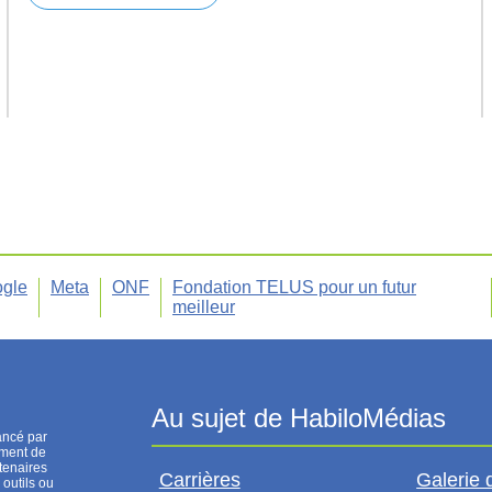
gle
Meta
ONF
Fondation TELUS pour un futur
meilleur
ancé par
ement de
tenaires
Carrières
Galerie 
 outils ou