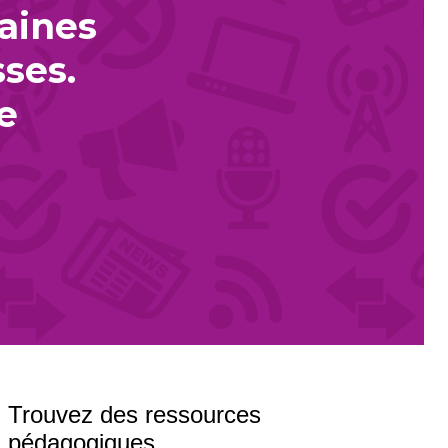
taines
sses.
e
Trouvez des ressources
pédagogiques