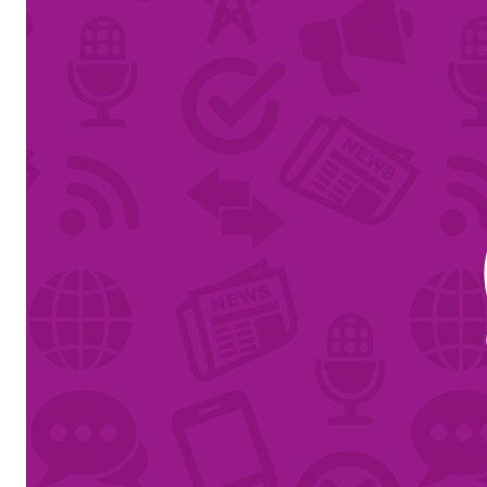
La
Semaine
éducation
médias
Ateliers