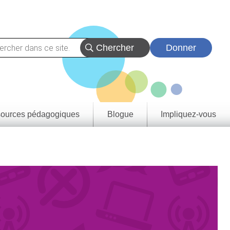
Donner
ources pédagogiques
Blogue
Impliquez-vous
vez
eçons
urces
tats
rentissage
rovince et
oire
e de
tie
a
rique