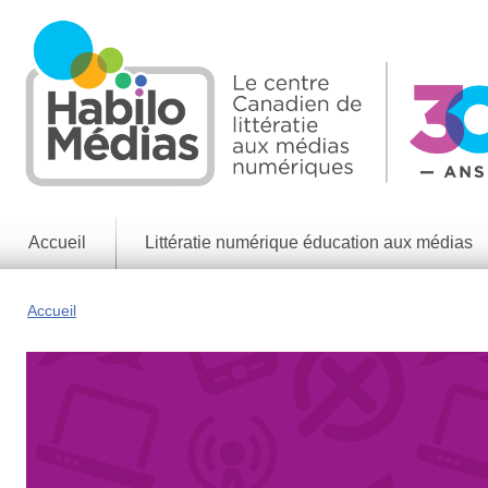
Skip
to
main
content
Accueil
Littératie numérique éducation aux médias
Informations
générales
Accueil
Enjeux
des
médias
Enjeux
numériques
Jeux
éducatifs