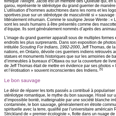
filmique
Twilight
. Jacob est un membre des Quileute qui, en t
garou, représente le stéréotype du grand guerrier de manière l
L’utilisation d’hommes autochtones dans les noms et les log
sportives joue sur un stéréotype de masculinité si « sauvage »
littéralement inhumain. Comme le souligne Jesse Wente : « 
sont les seuls humains à être présentés comme des mascott
d’équipe. Ils sont généralement nommés d’après des animau
L’image du grand guerrier apparaît sous de multiples formes 
endroits les plus surprenants. Dans son exposition de photos
intitulée
Scouting For Indians, 1992-2000
, Jeff Thomas, de l
nations, en Ontario, dévoile ces guerriers indiens retrouvés a
statues et monuments historiques que sur les armoiries de b
d’immeubles à bureaux d’Ottawa ou sur la couverture de livre
de Jeff Thomas était de mettre en évidence par ses photos « l
[5]
et l’érotisation » souvent inconscientes des Indiens.
Le bon sauvage
Le désir de réparer les torts passés a contribué à populariser
stéréotype romantique, le mythe du bon sauvage. Hissé sur u
d’impossible bonté, inatteignable par une société blanche i
contaminée, le bon sauvage, généralement en étroite commu
spirituelle avec la terre, qualifié par l’universitaire américai
Strickland de « premier écologiste », flotte dans un nuage de