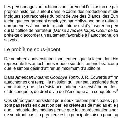
Les personnages autochtones ont rarement l’occasion de par
propres histoires, surtout dans le câdre des productions studi
intrigues sont racontées du point de vue des Blancs, des Eu
technique couramment employée par Hollywood pour rattach
européennes à une histoire autochtone est d’y insérer un pe
qui fait office de narrateur (
Danse avec les loups, Cœur de to
prétexte d’accorder un traitement favorable à l’autochtone, on
sa voix.
Le problème sous-jacent
De nombreux universitaires soutiennent que la façon dont H
représente les autochtones repose sur des raisons beaucoup
que le simple désir d’attirer un maximum d’auditoire.
Dans
American Indians: Goodbye Tonto
, J. R. Edwards affir
autochtones ont rempli la mission qui leur était assignée dans
américaine, que « la résistance indienne a servi à nourrir les
[
et de conquête, de droit divin de l’Amérique à la conquête ».
Ces stéréotypes persistent pour deux raisons principales : pa
sont pas remis en question par les créateurs de médias et le p
que l’industrie des médias pense que les représentations no
ne vendront pas. La première est la principale raison pour laq