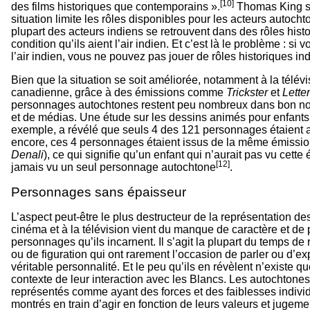
[10]
des films historiques que contemporains ».
Thomas King so
situation limite les rôles disponibles pour les acteurs autocht
plupart des acteurs indiens se retrouvent dans des rôles histo
condition qu’ils aient l’air indien. Et c’est là le problème : si
l’air indien, vous ne pouvez pas jouer de rôles historiques in
Bien que la situation se soit améliorée, notamment à la télévi
canadienne, grâce à des émissions comme
Trickster
et
Lette
personnages autochtones restent peu nombreux dans bon n
et de médias. Une étude sur les dessins animés pour enfant
exemple, a révélé que seuls 4 des 121 personnages étaient 
encore, ces 4 personnages étaient issus de la même émissio
Denali
), ce qui signifie qu’un enfant qui n’aurait pas vu cette
[12]
jamais vu un seul personnage autochtone
.
Personnages sans épaisseur
L’aspect peut-être le plus destructeur de la représentation d
cinéma et à la télévision vient du manque de caractère et de
personnages qu’ils incarnent. Il s’agit la plupart du temps de 
ou de figuration qui ont rarement l’occasion de parler ou d’e
véritable personnalité. Et le peu qu’ils en révèlent n’existe q
contexte de leur interaction avec les Blancs. Les autochtone
représentés comme ayant des forces et des faiblesses indivi
montrés en train d’agir en fonction de leurs valeurs et jugem