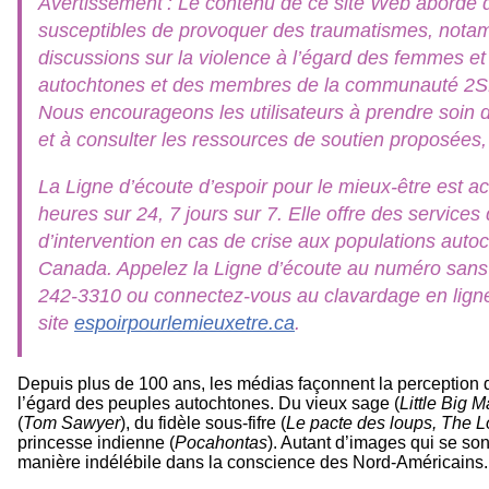
Avertissement : Le contenu de ce site Web aborde 
susceptibles de provoquer des traumatismes, not
discussions sur la violence à l’égard des femmes et 
autochtones et des membres de la communauté 
Nous encourageons les utilisateurs à prendre soin
et à consulter les ressources de soutien proposées
La Ligne d’écoute d’espoir pour le mieux-être est a
heures sur 24, 7 jours sur 7. Elle offre des services 
d’intervention en cas de crise aux populations auto
Canada. Appelez la Ligne d’écoute au numéro sans 
242-3310 ou connectez-vous au clavardage en ligne
site
espoirpourlemieuxetre.ca
.
Depuis plus de 100 ans, les médias façonnent la perception 
l’égard des peuples autochtones. Du vieux sage (
Little Big 
(
Tom Sawyer
), du fidèle sous-fifre (
Le pacte des loups, The 
princesse indienne (
Pocahontas
). Autant d’images qui se so
manière indélébile dans la conscience des Nord-Américains.