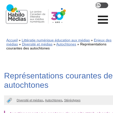
Skip
to
main
content
Accueil
Littératie numérique éducation aux médias
Enjeux des
médias
Diversité et médias
Autochtones
Représentations
courantes des autochtones
Représentations courantes de
autochtones
Diversité et médias
Autochtones
Stéréotypes