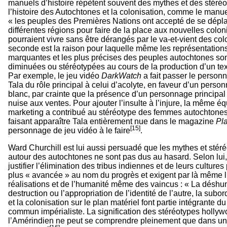
manuels d’histoire répètent souvent des mythes et des stéréo
l’histoire des Autochtones et la colonisation, comme le manue
« les peuples des Premières Nations ont accepté de se dépla
différentes régions pour faire de la place aux nouvelles coloni
pourraient vivre sans être dérangés par le va-et-vient des co
seconde est la raison pour laquelle même les représentations
marquantes et les plus précises des peuples autochtones so
diminuées ou stéréotypées au cours de la production d’un te
Par exemple, le jeu vidéo
DarkWatch
a fait passer le person
Tala du rôle principal à celui d’acolyte, en faveur d’un pers
blanc, par crainte que la présence d’un personnage principa
nuise aux ventes. Pour ajouter l’insulte à l’injure, la même é
marketing a contribué au stéréotype des femmes autochtone
faisant apparaître Tala entièrement nue dans le magazine
Pl
[15]
personnage de jeu vidéo à le faire
.
Ward Churchill est lui aussi persuadé que les mythes et stér
autour des autochtones ne sont pas dus au hasard. Selon lui, 
justifier l’élimination des tribus indiennes et de leurs culture
plus « avancée » au nom du progrès et exigent par là même 
réalisations et de l’humanité même des vaincus : « La déshu
destruction ou l’appropriation de l’identité de l’autre, la subor
et la colonisation sur le plan matériel font partie intégrante 
commun impérialiste. La signification des stéréotypes holly
l’Amérindien ne peut se comprendre pleinement que dans un 