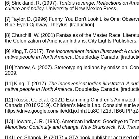
[6] Strickland, R. (1997).
Tonto's revenge: Reflections on Ame
culture and policy
. University of New Mexico Press.
[7] Taylor, D. (1996) Funny, You Don't Look Like One: Observ
Blue-Eyed Ojibway. Theytus, [traduction]
[8] Churchill, W. (2001) Fantasies of the Master Race: Litera
the Colonization of American Indians. City Lights Publishers.
[9] King, T. (2017).
The inconvenient Indian illustrated: A curi
native people in North America
. Doubleday Canada. [traducti
[10] Yarrow, A. (2007). Stereotyping Indians by omission. Con
2009.
[11] King, T. (2017).
The inconvenient Indian illustrated: A cur
native people in North America
. Doubleday Canada. [traducti
[12] Russo, C., et al. (2021) Examining Children’s Animated T
Canada (2018/2019). Children’s Media Lab. Consulté sur le s
https://drive.google.com/file/d/1joJnhJLu8CTZ1dtTB6UPP
[13] Howard, J. R. (1983). American Indians: Goodbye to Ton
Minorities: Continuity and change. New Brunswick, NJ: Tran
[14] Lee-Shanok, P. (2017) « GTA book publisher accused of