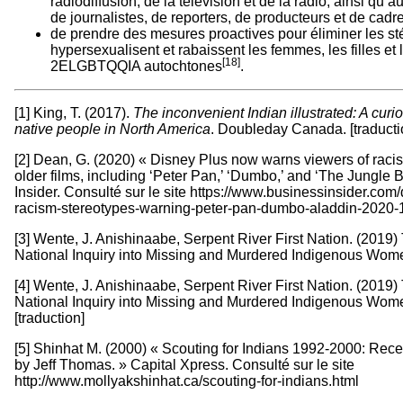
radiodiffusion, de la télévision et de la radio, ainsi qu’
de journalistes, de reporters, de producteurs et de cadr
de prendre des mesures proactives pour éliminer les st
hypersexualisent et rabaissent les femmes, les filles et
[18]
2ELGBTQQIA autochtones
.
[1] King, T. (2017).
The inconvenient Indian illustrated: A curi
native people in North America
. Doubleday Canada. [traducti
[2] Dean, G. (2020) « Disney Plus now warns viewers of racis
older films, including ‘Peter Pan,’ ‘Dumbo,’ and ‘The Jungle 
Insider. Consulté sur le site https://www.businessinsider.com
racism-stereotypes-warning-peter-pan-dumbo-aladdin-2020-
[3] Wente, J. Anishinaabe, Serpent River First Nation. (2019)
National Inquiry into Missing and Murdered Indigenous Wome
[4] Wente, J. Anishinaabe, Serpent River First Nation. (2019)
National Inquiry into Missing and Murdered Indigenous Wome
[traduction]
[5] Shinhat M. (2000) « Scouting for Indians 1992-2000: Rec
by Jeff Thomas. » Capital Xpress. Consulté sur le site
http://www.mollyakshinhat.ca/scouting-for-indians.html