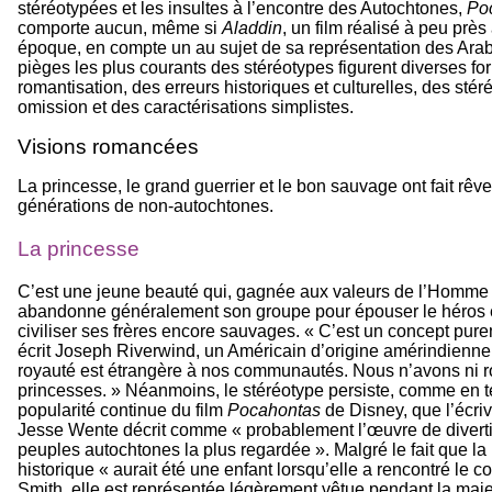
stéréotypées et les insultes à l’encontre des Autochtones,
Po
comporte aucun, même si
Aladdin
, un film réalisé à peu prè
époque, en compte un au sujet de sa représentation des Ara
pièges les plus courants des stéréotypes figurent diverses f
romantisation, des erreurs historiques et culturelles, des stér
omission et des caractérisations simplistes.
Visions romancées
La princesse, le grand guerrier et le bon sauvage ont fait rêv
générations de non-autochtones.
La princesse
C’est une jeune beauté qui, gagnée aux valeurs de l’Homme 
abandonne généralement son groupe pour épouser le héros et
civiliser ses frères encore sauvages. « C’est un concept pur
écrit Joseph Riverwind, un Américain d’origine amérindienne
royauté est étrangère à nos communautés. Nous n’avons ni roi
princesses. » Néanmoins, le stéréotype persiste, comme en 
popularité continue du film
Pocahontas
de Disney, que l’écri
Jesse Wente décrit comme « probablement l’œuvre de divert
peuples autochtones la plus regardée ». Malgré le fait que l
historique « aurait été une enfant lorsqu’elle a rencontré le 
Smith, elle est représentée légèrement vêtue pendant la maje