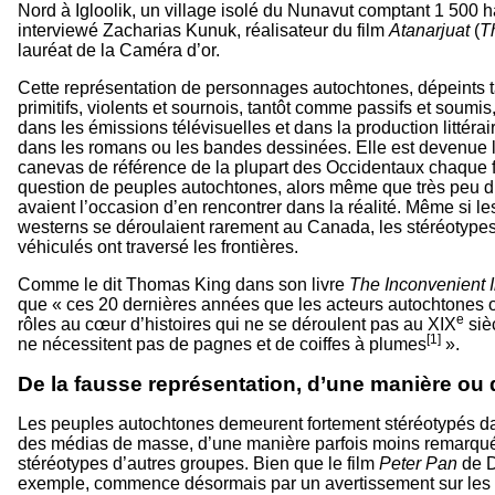
Nord à Igloolik, un village isolé du Nunavut comptant 1 500 ha
interviewé Zacharias Kunuk, réalisateur du film
Atanarjuat
(
T
lauréat de la Caméra d’or.
Cette représentation de personnages autochtones, dépeints
primitifs, violents et sournois, tantôt comme passifs et soumi
dans les émissions télévisuelles et dans la production littérai
dans les romans ou les bandes dessinées. Elle est devenue l
canevas de référence de la plupart des Occidentaux chaque foi
question de peuples autochtones, alors même que très peu d
avaient l’occasion d’en rencontrer dans la réalité. Même si l
westerns se déroulaient rarement au Canada, les stéréotypes 
véhiculés ont traversé les frontières.
Comme le dit Thomas King dans son livre
The Inconvenient 
que « ces 20 dernières années que les acteurs autochtones o
e
rôles au cœur d’histoires qui ne se déroulent pas au XIX
sièc
[1]
ne nécessitent pas de pagnes et de coiffes à plumes
».
De la fausse représentation, d’une manière ou 
Les peuples autochtones demeurent fortement stéréotypés da
des médias de masse, d’une manière parfois moins remarqu
stéréotypes d’autres groupes. Bien que le film
Peter Pan
de D
exemple, commence désormais par un avertissement sur les 