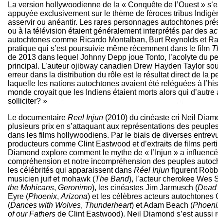
La version hollywoodienne de la « Conquête de l’Ouest » s’
appuyée exclusivement sur le thème de féroces tribus Indigène
asservir ou anéantir. Les rares personnages autochtones pr
ou à la télévision étaient généralement interprétés par des a
autochtones comme Ricardo Montalban, Burt Reynolds et R
pratique qui s’est poursuivie même récemment dans le film
T
de 2013 dans lequel Johnny Depp joue Tonto, l’acolyte du 
principal. L’auteur ojibway canadien Drew Hayden Taylor sou
erreur dans la distribution du rôle est le résultat direct de la 
laquelle les nations autochtones avaient été reléguées à l’hist
monde croyait que les Indiens étaient morts alors qui d’autre a
solliciter? »
Le documentaire
Reel Injun
(2010) du cinéaste cri Neil Diam
plusieurs prix en s’attaquant aux représentations des peuple
dans les films hollywoodiens. Par le biais de diverses entre
producteurs comme Clint Eastwood et d’extraits de films perti
Diamond explore comment le mythe de « l’Injun » a influencé
compréhension et notre incompréhension des peuples autoc
les célébrités qui apparaissent dans
Réel Injun
figurent Robb
musicien juif et mohawk (
The Band
), l’acteur cherokee Wes S
the Mohicans
,
Geronimo
), les cinéastes Jim Jarmusch (
Dead
Eyre (
Phoenix
,
Arizona
) et les célèbres acteurs autochtone
(
Dances with Wolves
,
Thunderheart
) et Adam Beach (
Phoeni
of our Fathers
de Clint Eastwood). Neil Diamond s’est aussi 