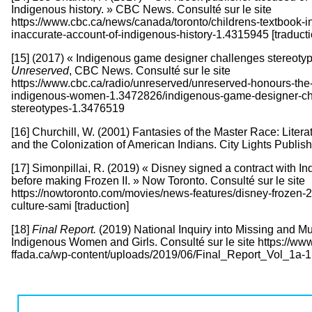
Indigenous history. » CBC News. Consulté sur le site
https://www.cbc.ca/news/canada/toronto/childrens-textbook-i
inaccurate-account-of-indigenous-history-1.4315945 [traducti
[15] (2017) « Indigenous game designer challenges stereotyp
Unreserved
, CBC News. Consulté sur le site
https://www.cbc.ca/radio/unreserved/unreserved-honours-the-
indigenous-women-1.3472826/indigenous-game-designer-ch
stereotypes-1.3476519
[16] Churchill, W. (2001) Fantasies of the Master Race: Liter
and the Colonization of American Indians. City Lights Publish
[17] Simonpillai, R. (2019) « Disney signed a contract with I
before making Frozen II. » Now Toronto. Consulté sur le site
https://nowtoronto.com/movies/news-features/disney-frozen-
culture-sami [traduction]
[18]
Final Report.
(2019) National Inquiry into Missing and M
Indigenous Women and Girls. Consulté sur le site https://w
ffada.ca/wp-content/uploads/2019/06/Final_Report_Vol_1a-1