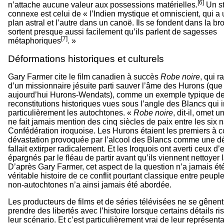
[6]
n’attache aucune valeur aux possessions matérielles.
Un st
connexe est celui de « l’Indien mystique et omniscient, qui a
plan astral et l’autre dans un canoë. Ils se fondent dans la br
sortent presque aussi facilement qu’ils parlent de sagesses
[7]
métaphoriques
. »
Déformations historiques et culturels
Gary Farmer cite le film canadien à succès
Robe noire
, qui r
d’un missionnaire jésuite parti sauver l’âme des Hurons (que 
aujourd’hui Hurons-Wendats), comme un exemple typique d
reconstitutions historiques vues sous l’angle des Blancs qui ir
particulièrement les autochtones. «
Robe noire
, dit-il, omet u
ne fait jamais mention des cinq siècles de paix entre les six n
Confédération iroquoise. Les Hurons étaient les premiers à c
dévastation provoquée par l’alcool des Blancs comme une d
fallait extirper radicalement. Et les Iroquois ont averti ceux d
épargnés par le fléau de partir avant qu’ils viennent nettoyer 
D’après Gary Farmer, cet aspect de la question n’a jamais été
véritable histoire de ce conflit pourtant classique entre peup
non-autochtones n’a ainsi jamais été abordée.
Les producteurs de films et de séries télévisées ne se gênen
prendre des libertés avec l’histoire lorsque certains détails r
leur scénario. Et c’est particulièrement vrai de leur représenta