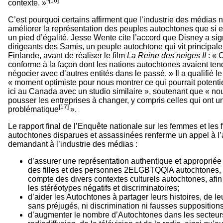
[16]
contexte. »”
C’est pourquoi certains affirment que l’industrie des médias 
améliorer la représentation des peuples autochtones que si ell
un pied d’égalité. Jesse Wente cite l’accord que Disney a si
dirigeants des Samis, un peuple autochtone qui vit principal
Finlande, avant de réaliser le film
La Reine des neiges II
: « 
conforme à la façon dont les nations autochtones avaient te
négocier avec d’autres entités dans le passé. » Il a qualifié le
« moment optimiste pour nous montrer ce qui pourrait potentie
ici au Canada avec un studio similaire », soutenant que « n
pousser les entreprises à changer, y compris celles qui ont 
[17]
problématique
».
Le rapport final de l’Enquête nationale sur les femmes et les f
autochtones disparues et assassinées renferme un appel à l’a
demandant à l’industrie des médias :
d’assurer une représentation authentique et approprié
des filles et des personnes 2ELGBTQQIA autochtones, 
compte des divers contextes culturels autochtones, afin 
les stéréotypes négatifs et discriminatoires;
d’aider les Autochtones à partager leurs histoires, de le
sans préjugés, ni discrimination ni fausses suppositions
d’augmenter le nombre d’Autochtones dans les secteur