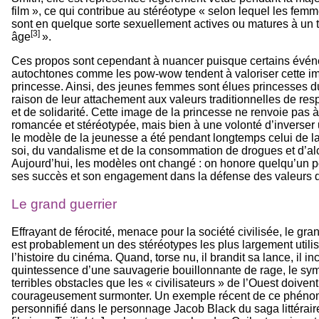
film », ce qui contribue au stéréotype « selon lequel les fe
sont en quelque sorte sexuellement actives ou matures à un 
[3]
âge
».
Ces propos sont cependant à nuancer puisque certains évén
autochtones comme les pow-wow tendent à valoriser cette i
princesse. Ainsi, des jeunes femmes sont élues princesses
raison de leur attachement aux valeurs traditionnelles de res
et de solidarité. Cette image de la princesse ne renvoie pas 
romancée et stéréotypée, mais bien à une volonté d’inverser
le modèle de la jeunesse a été pendant longtemps celui de la
soi, du vandalisme et de la consommation de drogues et d’al
Aujourd’hui, les modèles ont changé : on honore quelqu’un po
ses succès et son engagement dans la défense des valeurs 
Le grand guerrier
Effrayant de férocité, menace pour la société civilisée, le gra
est probablement un des stéréotypes les plus largement utili
l’histoire du cinéma. Quand, torse nu, il brandit sa lance, il in
quintessence d’une sauvagerie bouillonnante de rage, le sy
terribles obstacles que les « civilisateurs » de l’Ouest doivent
courageusement surmonter. Un exemple récent de ce phéno
personnifié dans le personnage Jacob Black du saga littérair