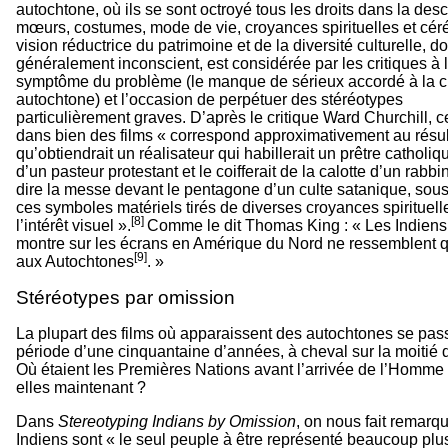
autochtone, où ils se sont octroyé tous les droits dans la desc
mœurs, costumes, mode de vie, croyances spirituelles et cér
vision réductrice du patrimoine et de la diversité culturelle, do
généralement inconscient, est considérée par les critiques à 
symptôme du problème (le manque de sérieux accordé à la c
autochtone) et l’occasion de perpétuer des stéréotypes
particulièrement graves. D’après le critique Ward Churchill, c
dans bien des films « correspond approximativement au résul
qu’obtiendrait un réalisateur qui habillerait un prêtre cathol
d’un pasteur protestant et le coifferait de la calotte d’un rabbin
dire la messe devant le pentagone d’un culte satanique, sous
ces symboles matériels tirés de diverses croyances spirituel
[8]
l’intérêt visuel ».
Comme le dit Thomas King : « Les Indien
montre sur les écrans en Amérique du Nord ne ressemblent
[9]
aux Autochtones
. »
Stéréotypes par omission
La plupart des films où apparaissent des autochtones se pas
période d’une cinquantaine d’années, à cheval sur la moitié 
Où étaient les Premières Nations avant l’arrivée de l’Homme
elles maintenant ?
Dans
Stereotyping Indians by Omission
, on nous fait remarq
Indiens sont « le seul peuple à être représenté beaucoup pl