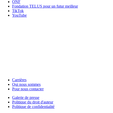
ONF
Fondation TELUS pour un futur meilleur
TikTok
YouTube
HabiloMédias est un organisme de bienfaisance enregistré non partisan, financé par les
gouvernements et des partenaires corporatifs pour soutenir le développement de recherches
originales et de contenus éducatifs. Nos bailleurs de fonds et partenaires n’influencent pas
nos activités, et nos ressources offrant des conseils sur des outils ou plateformes
numériques ne constituent en aucun cas une publicité.
Carrières
Qui nous sommes
Footer
Pour nous contacter
-
Galerie de presse
This
Politique du droit d'auteur
Footer
Site
Politique de confidentialité
-