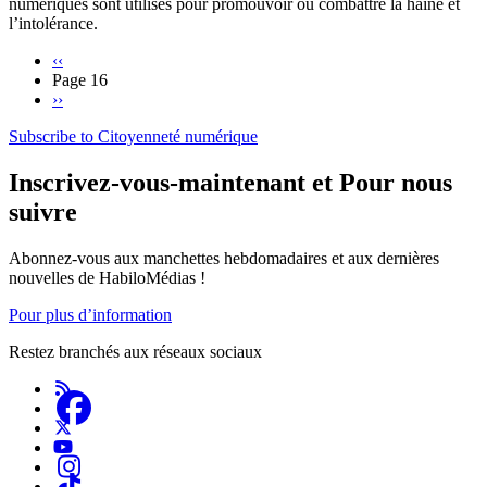
numériques sont utilisés pour promouvoir ou combattre la haine et
l’intolérance.
Previous
‹‹
page
Page 16
Pagination
Next
››
page
Subscribe to Citoyenneté numérique
Inscrivez-vous-maintenant et Pour nous
suivre
Abonnez-vous aux manchettes hebdomadaires et aux dernières
nouvelles de HabiloMédias !
Pour plus d’information
Restez branchés aux réseaux sociaux