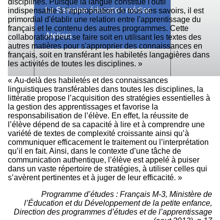
disciplines. Puisque la langue constitue l'outil
La Semaine éducation médias
indispensable à l'appropriation de tous ces savoirs, il est
primordial d'établir une relation entre l'apprentissage du
français et le contenu des autres programmes. Cette
Ateliers
collaboration peut se faire soit en utilisant les textes des
autres matières pour s'approprier des connaissances en
français, soit en transférant les habiletés langagières dans
les activités de toutes les disciplines. »
« Au-delà des habiletés et des connaissances
linguistiques transférables dans toutes les disciplines, la
littératie propose l’acquisition des stratégies essentielles à
la gestion des apprentissages et favorise la
responsabilisation de l’élève. En effet, la réussite de
l’élève dépend de sa capacité à lire et à comprendre une
variété de textes de complexité croissante ainsi qu’à
communiquer efficacement le traitement ou l’interprétation
qu’il en fait. Ainsi, dans le contexte d’une tâche de
communication authentique, l’élève est appelé à puiser
dans un vaste répertoire de stratégies, à utiliser celles qui
s’avèrent pertinentes et à juger de leur efficacité. »
Programme d’études : Français M-3, Ministère de
l’Éducation et du Développement de la petite enfance,
Direction des programmes d’études et de l’apprentissage