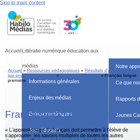
Skip to main content
Accueil
Littératie numérique éducation aux
médias
Notre app
Accueil
Ressources pédagogiques
Résultats d'apprentissage
par province et territoire
Nouveau-Brunswick
Français langue
première
Informations générales
Ce que nou
Enjeux des médias
Rapports d
Français langue première
Enjeux numériques
Jeunes Ca
« L'apprentissage du français doit permettre à l'élève de
Jeux éducatifs
s'approprier les savoirs multiples de toutes les autres