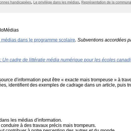
onnes handicapées
Le privilège dans les médias
Représentation de la commu
dans un
Éduca
monde
médi
branché
101
Littér
numé
101
iloMédias
s médias dans le programme scolaire
. Subventions accordées p
r : Un cadre de littératie média numérique pour les écoles cana
e source d'information peut être « exacte mais trompeuse » à tra
rées, identifient des exemples de cadrage dans un article, puis
dans les médias d'information.
 conduire à des travaux précis mais trompeurs.
t contribuer à notre perception des autres et du monde.