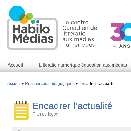
Skip
to
main
content
Accueil
Littératie numérique éducation aux médias
Informations
générales
Accueil
Ressources pédagogiques
Encadrer l’actualité
Enjeux
des
médias
Encadrer l’actualité
Enjeux
numériques
Plan de leçon
Jeux
éducatifs