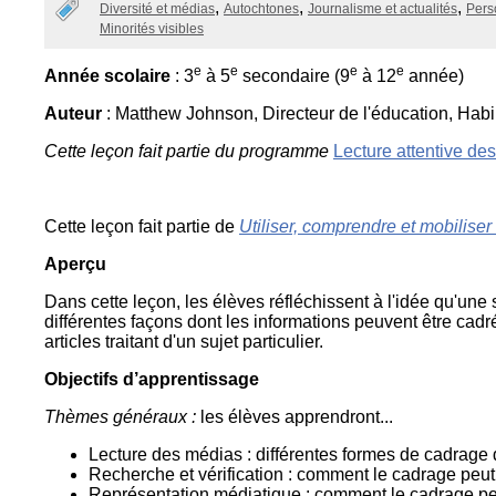
Categories
Diversité et médias
Autochtones
Journalisme et actualités
Pers
La
Minorités visibles
Semaine
éducation
médias
e
e
e
e
Année scolaire
: 3
à 5
secondaire (9
à 12
année)
Ateliers
Auteur
: Matthew Johnson, Directeur de l'éducation, Hab
Cette leçon fait partie du programme
Lecture attentive de
Cette leçon fait partie de
Utiliser, comprendre et mobilise
Aperçu
Dans cette leçon, les élèves réfléchissent à l'idée qu'un
différentes façons dont les informations peuvent être cad
articles traitant d'un sujet particulier.
Objectifs d’apprentissage
Thèmes généraux :
les élèves apprendront...
Lecture des médias : différentes formes de cadrage 
Recherche et vérification : comment le cadrage peut
Représentation médiatique : comment le cadrage peu