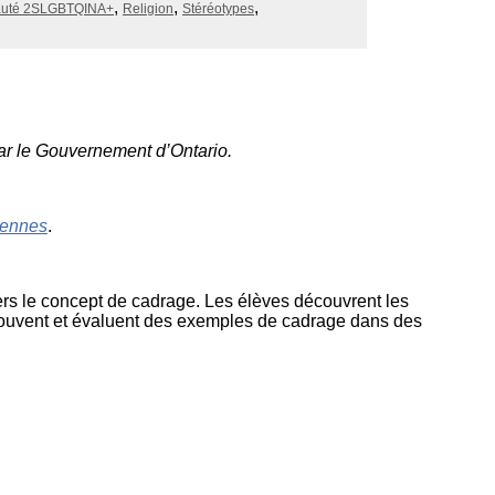
nauté 2SLGBTQINA+
Religion
Stéréotypes
tion
as
atie
rique
ar le Gouvernement d’Ontario.
diennes
.
vers le concept de cadrage. Les élèves découvrent les
 trouvent et évaluent des exemples de cadrage dans des