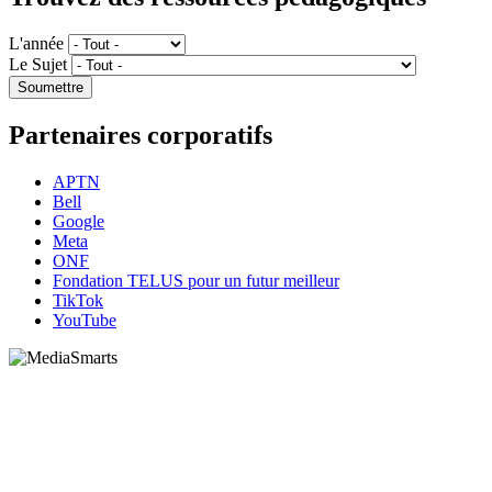
L'année
Le Sujet
Partenaires corporatifs
APTN
Bell
Google
Meta
ONF
Fondation TELUS pour un futur meilleur
TikTok
YouTube
HabiloMédias est un organisme de bienfaisance enregistré non partisan, financé par les
gouvernements et des partenaires corporatifs pour soutenir le développement de recherches
originales et de contenus éducatifs. Nos bailleurs de fonds et partenaires n’influencent pas
nos activités, et nos ressources offrant des conseils sur des outils ou plateformes
numériques ne constituent en aucun cas une publicité.