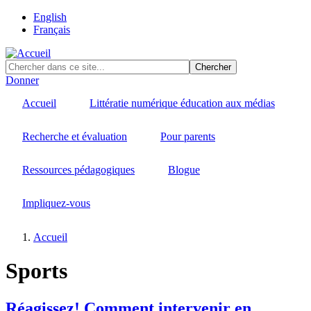
Skip
English
to
Français
main
content
Donner
Accueil
Littératie numérique éducation aux médias
Recherche et évaluation
Pour parents
Ressources pédagogiques
Blogue
Impliquez-vous
Accueil
Fil
Sports
d'Ariane
Réagissez! Comment intervenir en