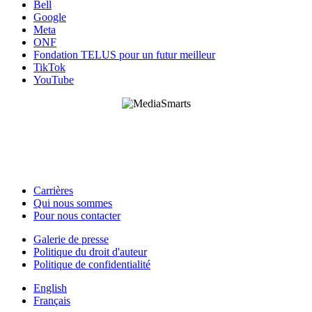
Bell
Google
Meta
ONF
Fondation TELUS pour un futur meilleur
TikTok
YouTube
HabiloMédias est un organisme de bienfaisance enregistré non partisan, financé par les
gouvernements et des partenaires corporatifs pour soutenir le développement de recherches
originales et de contenus éducatifs. Nos bailleurs de fonds et partenaires n’influencent pas
nos activités, et nos ressources offrant des conseils sur des outils ou plateformes
numériques ne constituent en aucun cas une publicité.
Carrières
Qui nous sommes
Footer
Pour nous contacter
-
Galerie de presse
This
Politique du droit d'auteur
Footer
Site
Politique de confidentialité
-
English
About
Français