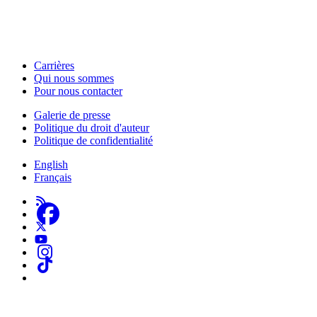
HabiloMédias est un organisme de bienfaisance enregistré non partisan, financé par les
gouvernements et des partenaires corporatifs pour soutenir le développement de recherches
originales et de contenus éducatifs. Nos bailleurs de fonds et partenaires n’influencent pas
nos activités, et nos ressources offrant des conseils sur des outils ou plateformes
numériques ne constituent en aucun cas une publicité.
Carrières
Qui nous sommes
Footer
Pour nous contacter
-
Galerie de presse
This
Politique du droit d'auteur
Footer
Site
Politique de confidentialité
-
English
About
Français
Us