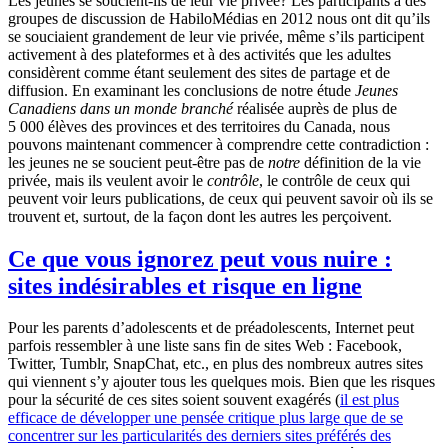
Les jeunes se soucient-ils de leur vie privée? Les participants à des
groupes de discussion de HabiloMédias en 2012 nous ont dit qu’ils
se souciaient grandement de leur vie privée, même s’ils participent
activement à des plateformes et à des activités que les adultes
considèrent comme étant seulement des sites de partage et de
diffusion. En examinant les conclusions de notre étude
Jeunes
Canadiens dans un monde branché
réalisée auprès de plus de
5 000 élèves des provinces et des territoires du Canada, nous
pouvons maintenant commencer à comprendre cette contradiction :
les jeunes ne se soucient peut-être pas de
notre
définition de la vie
privée, mais ils veulent avoir le
contrôle
, le contrôle de ceux qui
peuvent voir leurs publications, de ceux qui peuvent savoir où ils se
trouvent et, surtout, de la façon dont les autres les perçoivent.
Ce que vous ignorez peut vous nuire :
sites indésirables et risque en ligne
Pour les parents d’adolescents et de préadolescents, Internet peut
parfois ressembler à une liste sans fin de sites Web : Facebook,
Twitter, Tumblr, SnapChat, etc., en plus des nombreux autres sites
qui viennent s’y ajouter tous les quelques mois. Bien que les risques
pour la sécurité de ces sites soient souvent exagérés (
il est plus
efficace de développer une pensée critique plus large que de se
concentrer sur les particularités des derniers sites préférés des