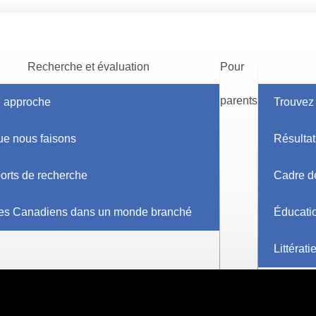
Recherche et évaluation
Pour
parents
e approche
Trouvez 
ue nous faisons
Résultat
orts de recherche
Cadre de
es Canadiens dans un monde branché
Éducati
Littérat