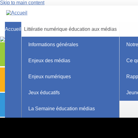
Skip to main content
Accueil
Littératie numérique éducation aux médias
Informations générales
Notr
Explorer les ressources
Parents
Enjeux des médias
Ce q
Explorer les ressources
Enjeux numériques
Rapp
Pédagogiques
Jeux éducatifs
Jeun
Explorer les ressources
Recherche
La Semaine éducation médias
Ateliers