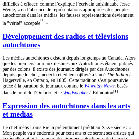
difficiles à effacer: comme l’explique l’écrivain anishinaabe Jesse
Wente, « en l’absence de représentations appropriées des peuples
autochtones dans les médias, les fausses représentations deviennent
[1]
la "vérité" acceptée
».
Développement des radios et télévisions
autochtones
Les médias autochtones existent depuis longtemps au Canada. Alors
que les premiers journaux destinés aux Autochtones étaient publiés
par des colons, il existe des journaux dirigés par des Autochtones
depuis que le chef, médecin et éditeur ojibwé a lancé
The Indian
à
Hagersville, en Ontario, en 1885. Cette tradition s’est poursuivie
grâce à la parution de journaux comme le
Wawatay News
, basés
[1]
dans le nord de l’Ontario, et le
Windspeaker
à Edmonton
.
Expression des autochtones dans les arts
et médias
Le chef métis Louis Riel a prétendument prédit au XIXe siècle : «
Mon peuple va s’endormir pour cent ans et ce seront ses artistes qui
le réveilleront. » La plupart des groupes autochtones du Canada