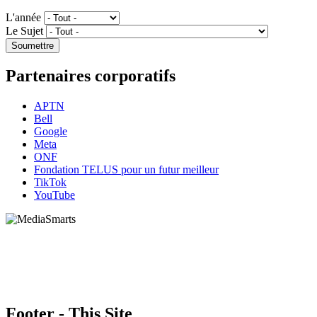
L'année
Le Sujet
Partenaires corporatifs
APTN
Bell
Google
Meta
ONF
Fondation TELUS pour un futur meilleur
TikTok
YouTube
HabiloMédias est un organisme de bienfaisance enregistré non partisan, financé par les
gouvernements et des partenaires corporatifs pour soutenir le développement de recherches
originales et de contenus éducatifs. Nos bailleurs de fonds et partenaires n’influencent pas
nos activités, et nos ressources offrant des conseils sur des outils ou plateformes
numériques ne constituent en aucun cas une publicité.
Footer - This Site