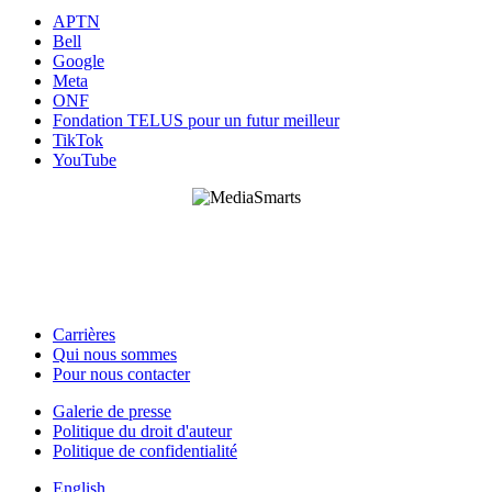
APTN
Bell
Google
Meta
ONF
Fondation TELUS pour un futur meilleur
TikTok
YouTube
HabiloMédias est un organisme de bienfaisance enregistré non partisan, financé par les
gouvernements et des partenaires corporatifs pour soutenir le développement de recherches
originales et de contenus éducatifs. Nos bailleurs de fonds et partenaires n’influencent pas
nos activités, et nos ressources offrant des conseils sur des outils ou plateformes
numériques ne constituent en aucun cas une publicité.
Carrières
Qui nous sommes
Footer
Pour nous contacter
-
Galerie de presse
This
Politique du droit d'auteur
Footer
Site
Politique de confidentialité
-
English