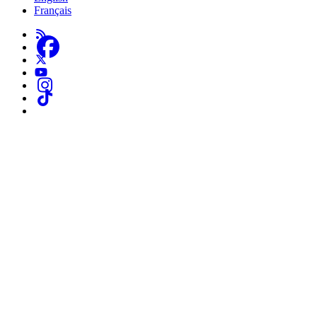
About
Français
Us