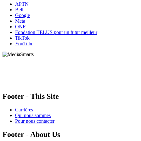
APTN
Bell
Google
Meta
ONF
Fondation TELUS pour un futur meilleur
TikTok
YouTube
HabiloMédias est un organisme de bienfaisance enregistré non partisan, financé par les
gouvernements et des partenaires corporatifs pour soutenir le développement de recherches
originales et de contenus éducatifs. Nos bailleurs de fonds et partenaires n’influencent pas
nos activités, et nos ressources offrant des conseils sur des outils ou plateformes
numériques ne constituent en aucun cas une publicité.
Footer - This Site
Carrières
Qui nous sommes
Pour nous contacter
Footer - About Us