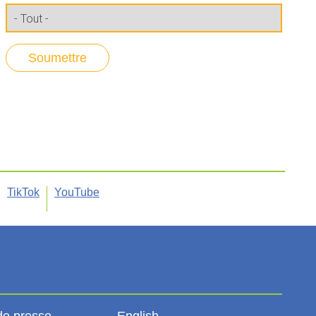
TikTok
YouTube
de presse
English