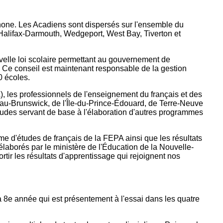
tion
as
one. Les Acadiens sont dispersés sur l'ensemble du
atie
Halifax-Darmouth, Wedgeport, West Bay, Tiverton et
rique
velle loi scolaire permettant au gouvernement de
. Ce conseil est maintenant responsable de la gestion
0 écoles.
, les professionnels de l'enseignement du français et des
au-Brunswick, de l'Île-du-Prince-Édouard, de Terre-Neuve
tudes servant de base à l'élaboration d'autres programmes
me d'études de français de la FEPA ainsi que les résultats
laborés par le ministère de l'Éducation de la Nouvelle-
rtir les résultats d'apprentissage qui rejoignent nos
a 8e année qui est présentement à l'essai dans les quatre