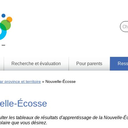
Recherche et évaluation
Pour parents
Ress
Trou
Notre
des l
approche
r province et territoire
Nouvelle-Écosse
et
resso
Ce
que
Résul
nous
d'app
elle-Écosse
faisons
par p
territ
Rapports
de
Cadr
recherche
littéra
lter les tableaux de résultats d'apprentissage de la Nouvelle-Éc
médi
Jeunes
olaire que vous désirez.
numé
Canadiens