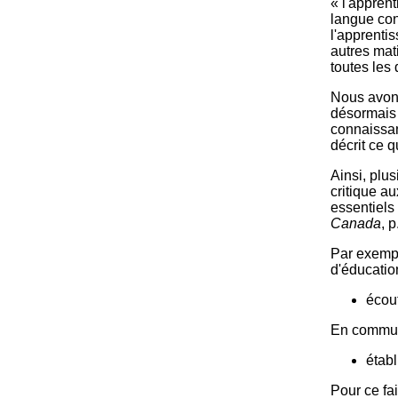
« l'apprent
langue cons
l'apprentis
autres mat
toutes les 
Nous avons
désormais 
connaissan
décrit ce q
Ainsi, plu
critique a
essentiels
Canada
, p
Par exempl
d'éducatio
écou
En communic
établ
Pour ce fai