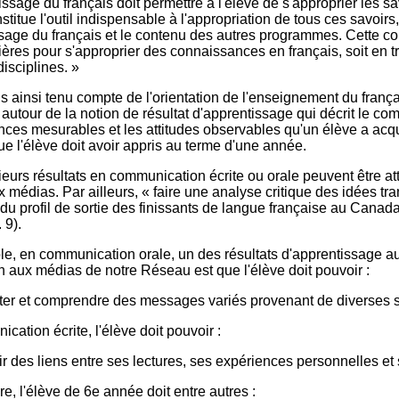
issage du français doit permettre à l'élève de s'approprier les sa
titue l'outil indispensable à l'appropriation de tous ces savoirs, 
sage du français et le contenu des autres programmes. Cette colla
ières pour s'approprier des connaissances en français, soit en tr
disciplines. »
 ainsi tenu compte de l'orientation de l'enseignement du françai
autour de la notion de résultat d'apprentissage qui décrit le co
ces mesurables et les attitudes observables qu'un élève a acqui
ue l'élève doit avoir appris au terme d'une année.
sieurs résultats en communication écrite ou orale peuvent être a
ux médias. Par ailleurs, « faire une analyse critique des idées 
 du profil de sortie des finissants de langue française au Canada
. 9).
e, en communication orale, un des résultats d'apprentissage au pr
n aux médias de notre Réseau est que l'élève doit pouvoir :
ter et comprendre des messages variés provenant de diverses so
ation écrite, l'élève doit pouvoir :
ir des liens entre ses lectures, ses expériences personnelles e
re, l'élève de 6e année doit entre autres :