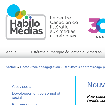
Skip
to
main
content
Accueil
Littératie numérique éducation aux médias
Informations
générales
Accueil
Ressources pédagogiques
Résultats d'apprentissage pa
Enjeux
des
médias
Nouv
Enjeux
Arts visuels
numériques
Développement personnel et
Pour consu
social
Jeux
l'année sc
éducatifs
Entrepreneuriat