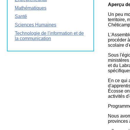
Aperçu de
La
Mathématiques
Semaine
éducation
Un peu moi
Santé
médias
territoire
Chéticamp
Sciences Humaines
Ateliers
Technologie de l'information et de
L'Assemblé
la communication
procéder à
scolaire d
Sous l'égi
ministères
et du Labr
spécifique
En ce qui 
d'apprenti
Écosse ont
activités 
Programme
Nous avons
provinces 