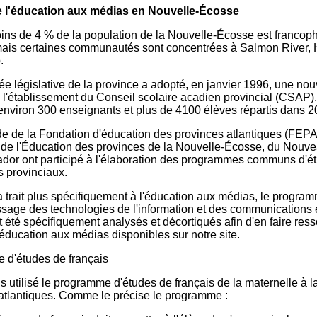
dans un
Éduca
 l'éducation aux médias en Nouvelle-Écosse
monde
médi
branché
101
ns de 4 % de la population de la Nouvelle-Écosse est francoph
Littér
, mais certaines communautés sont concentrées à Salmon River, 
numé
.
101
e législative de la province a adopté, en janvier 1996, une nou
 l'établissement du Conseil scolaire acadien provincial (CSAP)
'environ 300 enseignants et plus de 4100 élèves répartis dans 2
de de la Fondation d'éducation des provinces atlantiques (FEPA)
 de l'Éducation des provinces de la Nouvelle-Écosse, du Nouve
ador ont participé à l'élaboration des programmes communs d'é
s provinciaux.
a trait plus spécifiquement à l'éducation aux médias, le program
ssage des technologies de l'information et des communications é
 été spécifiquement analysés et décortiqués afin d'en faire resso
d'éducation aux médias disponibles sur notre site.
 d'études de français
 utilisé le programme d'études de français de la maternelle à l
atlantiques. Comme le précise le programme :