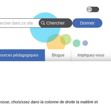
Donner
ources pédagogiques
Blogue
Impliquez-vous
vez
eçons
urces
tats
rentissage
rovince et
oire
e de
tie
osse, choisissez dans la colonne de droite la matière et
a
rique