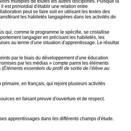
voirs multiples de toutes les autres disciplines. Puisque la
il est primordial d'établir une relation entre
boration peut se faire soit en utilisant les textes des
ansférant les habiletés langagières dans les activités de
s qui, comme le programme le spécifie, se cristallise
mportement langagier en précisant les habiletés, les
ses au terme d'une situation d'apprentissage. Le résultat
tteints par le biais du développement d'une éducation
transmises par les médias » compte parmi les éléments
 (
Éléments essentiels du profil de sortie de l'élève au
imaire, en français, qui rejoint plusieurs activités
urces en faisant preuve d'ouverture et de respect.
t ses apprentissages dans les différents champs d'étude.