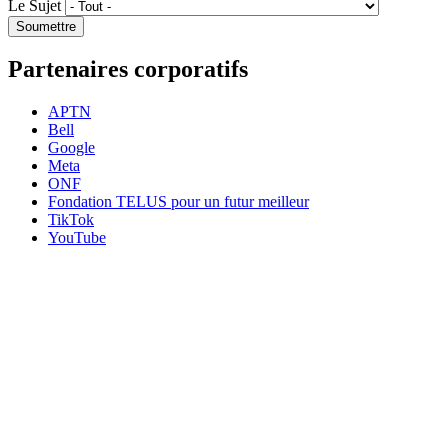
Le Sujet
Partenaires corporatifs
APTN
Bell
Google
Meta
ONF
Fondation TELUS pour un futur meilleur
TikTok
YouTube
HabiloMédias est un organisme de bienfaisance enregistré non partisan, financé par les
gouvernements et des partenaires corporatifs pour soutenir le développement de recherches
originales et de contenus éducatifs. Nos bailleurs de fonds et partenaires n’influencent pas
nos activités, et nos ressources offrant des conseils sur des outils ou plateformes