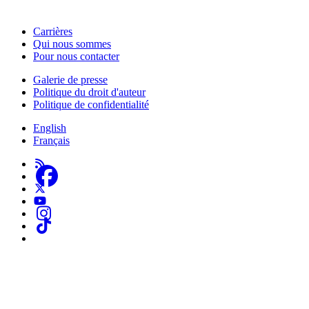
numériques ne constituent en aucun cas une publicité.
Carrières
Qui nous sommes
Footer
Pour nous contacter
-
Galerie de presse
This
Politique du droit d'auteur
Footer
Site
Politique de confidentialité
-
English
About
Français
Us