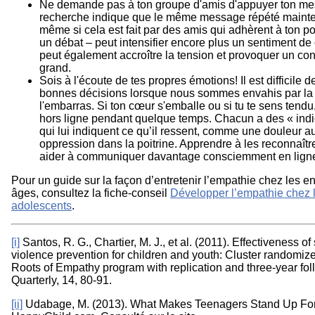
Ne demande pas à ton groupe d'amis d'appuyer ton me
recherche indique que le même message répété maintes
même si cela est fait par des amis qui adhèrent à ton p
un débat – peut intensifier encore plus un sentiment de 
peut également accroître la tension et provoquer un conf
grand.
Sois à l'écoute de tes propres émotions! Il est difficile 
bonnes décisions lorsque nous sommes envahis par la c
l'embarras. Si ton cœur s'emballe ou si tu te sens tendu
hors ligne pendant quelque temps. Chacun a des « indic
qui lui indiquent ce qu’il ressent, comme une douleur a
oppression dans la poitrine. Apprendre à les reconnaît
aider à communiquer davantage consciemment en ligne 
Pour un guide sur la façon d’entretenir l’empathie chez les en
âges, consultez la fiche‑conseil
Développer l’empathie chez l
adolescents
.
[i]
Santos, R. G., Chartier, M. J., et al. (2011). Effectiveness o
violence prevention for children and youth: Cluster randomized 
Roots of Empathy program with replication and three-year fo
Quarterly, 14, 80-91.
[ii]
Udabage, M. (2013). What Makes Teenagers Stand Up For 