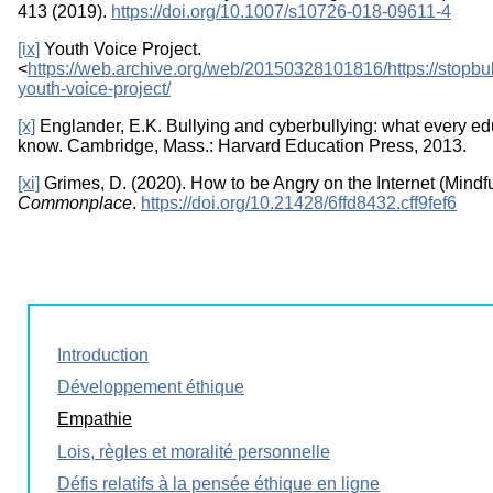
413 (2019).
https://doi.org/10.1007/s10726-018-09611-4
[ix]
Youth Voice Project.
<
https://web.archive.org/web/20150328101816/https://stopbu
youth-voice-project/
[x]
Englander, E.K. Bullying and cyberbullying: what every ed
know. Cambridge, Mass.: Harvard Education Press, 2013.
[xi]
Grimes, D. (2020). How to be Angry on the Internet (Mindful
Commonplace
.
https://doi.org/10.21428/6ffd8432.cff9fef6
Introduction
Développement éthique
Empathie
Lois, règles et moralité personnelle
Défis relatifs à la pensée éthique en ligne