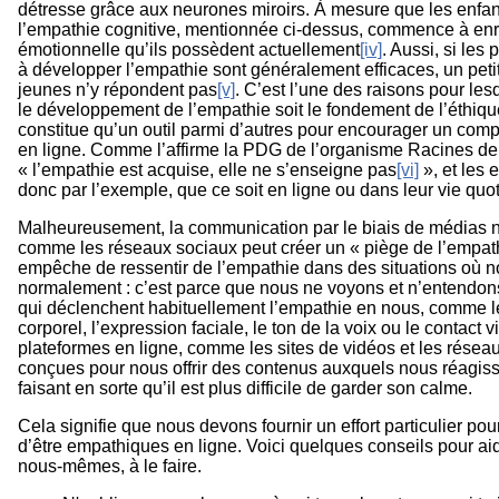
détresse grâce aux neurones miroirs. À mesure que les enfan
l’empathie cognitive, mentionnée ci-dessus, commence à enri
émotionnelle qu’ils possèdent actuellement
[iv]
. Aussi, si les
à développer l’empathie sont généralement efficaces, un pet
jeunes n’y répondent pas
[v]
. C’est l’une des raisons pour les
le développement de l’empathie soit le fondement de l’éthique
constitue qu’un outil parmi d’autres pour encourager un com
en ligne. Comme l’affirme la PDG de l’organisme Racines de
« l’empathie est acquise, elle ne s’enseigne pas
[vi]
», et les 
donc par l’exemple, que ce soit en ligne ou dans leur vie quo
Malheureusement, la communication par le biais de médias
comme les réseaux sociaux peut créer un « piège de l’empat
empêche de ressentir de l’empathie dans des situations où no
normalement : c’est parce que nous ne voyons et n’entendon
qui déclenchent habituellement l’empathie en nous, comme 
corporel, l’expression faciale, le ton de la voix ou le contact v
plateformes en ligne, comme les sites de vidéos et les résea
conçues pour nous offrir des contenus auxquels nous réagiss
faisant en sorte qu’il est plus difficile de garder son calme.
Cela signifie que nous devons fournir un effort particulier po
d’être empathiques en ligne. Voici quelques conseils pour aid
nous-mêmes, à le faire.