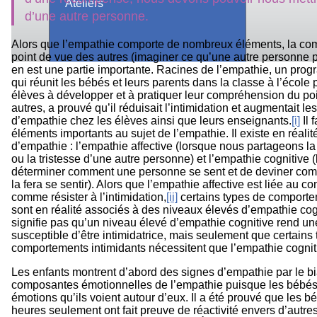
Ateliers
d’une autre personne.
Alors que l’empathie comporte de nombreux éléments, la c
point de vue des autres (imaginer ce qu’une autre personne 
en est une partie importante. Racines de l’empathie, un pr
qui réunit les bébés et leurs parents dans la classe à l’école 
élèves à développer et à pratiquer leur compréhension du po
autres, a prouvé qu’il réduisait l’intimidation et augmentait le
d’empathie chez les élèves ainsi que leurs enseignants.
[i]
Il 
éléments importants au sujet de l’empathie. Il existe en réali
d’empathie : l’empathie affective (lorsque nous partageons la 
ou la tristesse d’une autre personne) et l’empathie cognitive 
déterminer comment une personne se sent et de deviner co
la fera se sentir). Alors que l’empathie affective est liée au c
comme résister à l’intimidation,
[ii]
certains types de comporte
sont en réalité associés à des niveaux élevés d’empathie cog
signifie pas qu’un niveau élevé d’empathie cognitive rend u
susceptible d’être intimidatrice, mais seulement que certains
comportements intimidants nécessitent que l’empathie cognitiv
Les enfants montrent d’abord des signes d’empathie par le bi
composantes émotionnelles de l’empathie puisque les bébés r
émotions qu’ils voient autour d’eux. Il a été prouvé que les 
heures seulement ont fait preuve de réactivité envers d’autr