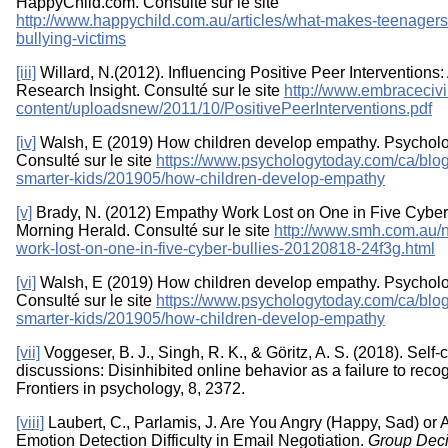
HappyChild.com. Consulté sur le site
http://www.happychild.com.au/articles/what-makes-teenagers-
bullying-victims
[iii]
Willard, N.(2012). Influencing Positive Peer Interventions:
Research Insight. Consulté sur le site
http://www.embracecivil
content/uploadsnew/2011/10/PositivePeerInterventions.pdf
[iv]
Walsh, E (2019) How children develop empathy. Psychol
Consulté sur le site
https://www.psychologytoday.com/ca/blog
smarter-kids/201905/how-children-develop-empathy
[v]
Brady, N. (2012) Empathy Work Lost on One in Five Cyber
Morning Herald. Consulté sur le site
http://www.smh.com.au/n
work-lost-on-one-in-five-cyber-bullies-20120818-24f3g.html
[vi]
Walsh, E (2019) How children develop empathy. Psychol
Consulté sur le site
https://www.psychologytoday.com/ca/blog
smarter-kids/201905/how-children-develop-empathy
[vii]
Voggeser, B. J., Singh, R. K., & Göritz, A. S. (2018). Self-c
discussions: Disinhibited online behavior as a failure to reco
Frontiers in psychology, 8, 2372.
[viii]
Laubert, C., Parlamis, J. Are You Angry (Happy, Sad) or 
Emotion Detection Difficulty in Email Negotiation.
Group Deci