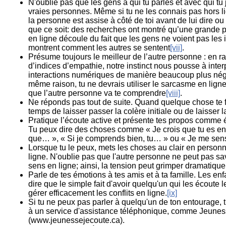
N'oublie pas que les gens à qui tu parles et avec qui tu
vraies personnes. Même si tu ne les connais pas hors l
la personne est assise à côté de toi avant de lui dire ou 
que ce soit: des recherches ont montré qu’une grande pa
en ligne découle du fait que les gens ne voient pas les 
montrent comment les autres se sentent
[vii]
.
Présume toujours le meilleur de l’autre personne : en r
d’indices d’empathie, notre instinct nous pousse à inter
interactions numériques de manière beaucoup plus néga
même raison, tu ne devrais utiliser le sarcasme en ligne
que l’autre personne va te comprendre
[viii]
.
Ne réponds pas tout de suite. Quand quelque chose te 
temps de laisser passer la colère initiale ou de laisser 
Pratique l’écoute active et présente tes propos comme é
Tu peux dire des choses comme « Je crois que tu es en 
que… », « Si je comprends bien, tu… » ou « Je me s
Lorsque tu le peux, mets les choses au clair en personn
ligne. N'oublie pas que l'autre personne ne peut pas sa
sens en ligne; ainsi, la tension peut grimper dramatiqu
Parle de tes émotions à tes amis et à ta famille. Les enf
dire que le simple fait d'avoir quelqu'un qui les écoute 
gérer efficacement les conflits en ligne.
[ix]
Si tu ne peux pas parler à quelqu'un de ton entourage, t
à un service d'assistance téléphonique, comme Jeunes
(www.jeunessejecoute.ca).