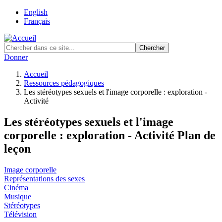
Skip
English
to
Français
main
content
Donner
Accueil
Ressources pédagogiques
Fil
Les stéréotypes sexuels et l'image corporelle : exploration -
d'Ariane
Activité
Les stéréotypes sexuels et l'image
corporelle : exploration - Activité
Plan de
leçon
Categories
Image corporelle
Représentations des sexes
Cinéma
Musique
Stéréotypes
Télévision