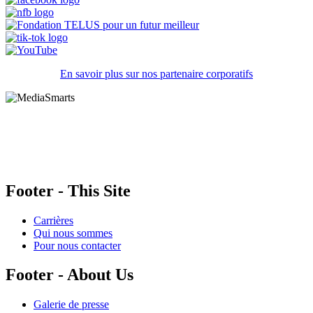
En savoir plus sur nos partenaire corporatifs
HabiloMédias est un organisme de bienfaisance enregistré non partisan, financé par les
gouvernements et des partenaires corporatifs pour soutenir le développement de recherches
originales et de contenus éducatifs. Nos bailleurs de fonds et partenaires n’influencent pas
nos activités, et nos ressources offrant des conseils sur des outils ou plateformes
numériques ne constituent en aucun cas une publicité.
Footer - This Site
Carrières
Qui nous sommes
Pour nous contacter
Footer - About Us
Galerie de presse