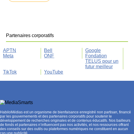
Partenaires corporatifs
APTN
Bell
Google
Meta
ONF
Fondation
TELUS pour un
futur meilleur
TikTok
YouTube
HabiloMédias est un organisme de bienfaisance enregistré non partisan, financé
par les gouvernements et des partenaires corporatifs pour soutenir le
développement de recherches originales et de contenus éducatifs. Nos bailleurs
de fonds et partenaires n’influencent pas nos activités, et nos ressources offrant
des conseils sur des outils ou plateformes numériques ne constituent en aucun
cas une publicité.