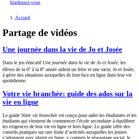
Impliquez-vous
Accueil
Fil
Partage de vidéos
d'Ariane
Une journée dans la vie de Jo et Josée
Dans le jeu éducatif
Une journée dans la vie de Jo et Josée
, les
e
e
élèves de la 6
à la 8
année aident un frère et une sœur, Jo et Josée,
à gérer des situations auxquelles ils font face en ligne dans leur vie
quotidienne.
Votre vie branchée: guide des ados sur la
vie en ligne
Le guide
Votre vie branchée
est conçu pour aider les étudiantes et les
étudiants qui viennent de commencer l’école secondaire à équilibrer
les exigences de leur vie en ligne et hors ligne. Le guide offre des
conseils pratiques sur une foule d’activités auxquelles les jeunes
s’adonnent avec plaisir en ligne, y compris le réseautage social, le