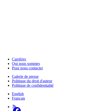
HabiloMédias est un organisme de bienfaisance enregistré non partisan, financé par les
gouvernements et des partenaires corporatifs pour soutenir le développement de recherches
originales et de contenus éducatifs. Nos bailleurs de fonds et partenaires n’influencent pas
nos activités, et nos ressources offrant des conseils sur des outils ou plateformes
numériques ne constituent en aucun cas une publicité.
Carrières
Qui nous sommes
Footer
Pour nous contacter
-
Galerie de presse
This
Politique du droit d'auteur
Footer
Site
Politique de confidentialité
-
English
About
Français
Us