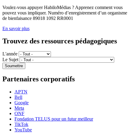
Voulez-vous appuyer HabiloMédias ? Apprenez comment vous
pouvez vous impliquer. Numéro d’enregistrement d’un organisme
de bienfaisance 89018 1092 RR0001
En savoir plus
Trouvez des ressources pédagogiques
L'année
Le Sujet
Partenaires corporatifs
APTN
Bell
Google
Meta
ONF
Fondation TELUS pour un futur meilleur
TikTok
YouTube