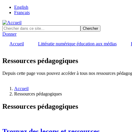
Skip
English
to
Français
main
content
Donner
Accueil
Littératie numérique éducation aux médias
Ressources pédagogiques
Depuis cette page vous pouvez accéder à tous nos ressources pédagogiq
Accueil
Ressources pédagogiques
Fil
d'Ariane
Ressources pédagogiques
Trouvez des leçons et ressources