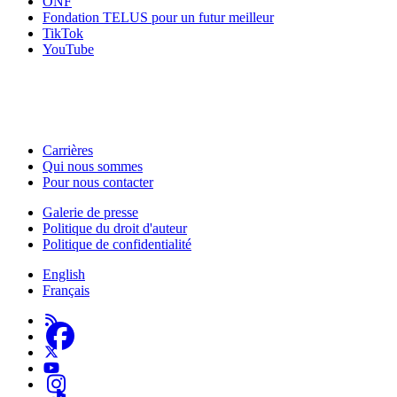
ONF
Fondation TELUS pour un futur meilleur
TikTok
YouTube
HabiloMédias est un organisme de bienfaisance enregistré non partisan, financé par les gouver
activités, et nos ressources offrant des conseils sur des outils ou plateformes numériques ne c
Carrières
Qui nous sommes
Footer
Pour nous contacter
-
Galerie de presse
This
Politique du droit d'auteur
Footer
Site
Politique de confidentialité
-
English
About
Français
Us