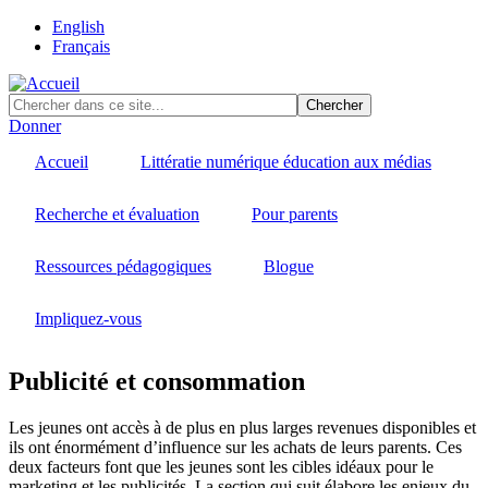
Skip
English
to
Français
main
content
Donner
Accueil
Littératie numérique éducation aux médias
Recherche et évaluation
Pour parents
Ressources pédagogiques
Blogue
Impliquez-vous
Publicité et consommation
Les jeunes ont accès à de plus en plus larges revenues disponibles et
ils ont énormément d’influence sur les achats de leurs parents. Ces
deux facteurs font que les jeunes sont les cibles idéaux pour le
marketing et les publicités. La section qui suit élabore les enjeux du