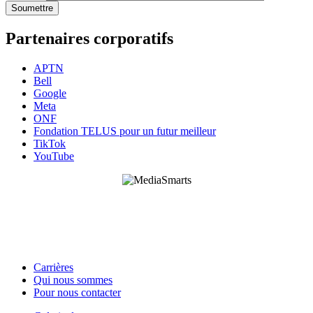
Partenaires corporatifs
APTN
Bell
Google
Meta
ONF
Fondation TELUS pour un futur meilleur
TikTok
YouTube
HabiloMédias est un organisme de bienfaisance enregistré non partisan, financé par les
gouvernements et des partenaires corporatifs pour soutenir le développement de recherches
originales et de contenus éducatifs. Nos bailleurs de fonds et partenaires n’influencent pas
nos activités, et nos ressources offrant des conseils sur des outils ou plateformes
numériques ne constituent en aucun cas une publicité.
Carrières
Qui nous sommes
Footer
Pour nous contacter
-