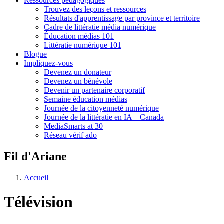
Ressources pédagogiques
Trouvez des leçons et ressources
Résultats d'apprentissage par province et territoire
Cadre de littératie média numérique
Éducation médias 101
Littératie numérique 101
Blogue
Impliquez-vous
Devenez un donateur
Devenez un bénévole
Devenir un partenaire corporatif
Semaine éducation médias
Journée de la citoyenneté numérique
Journée de la littératie en IA – Canada
MediaSmarts at 30
Réseau vérif ado
Fil d'Ariane
Accueil
Télévision