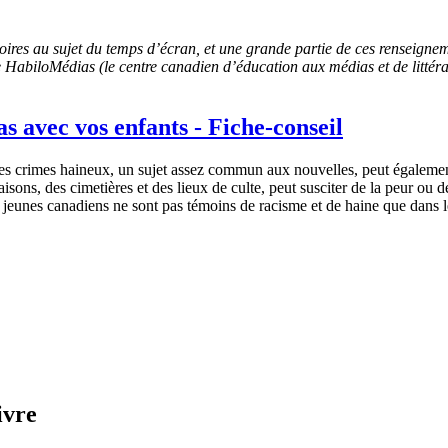
ctoires au sujet du temps d’écran, et une grande partie de ces renseigne
biloMédias (le centre canadien d’éducation aux médias et de littérati
s avec vos enfants - Fiche-conseil
des crimes haineux, un sujet assez commun aux nouvelles, peut également
sons, des cimetières et des lieux de culte, peut susciter de la peur ou de 
s jeunes canadiens ne sont pas témoins de racisme et de haine que dans le
ivre