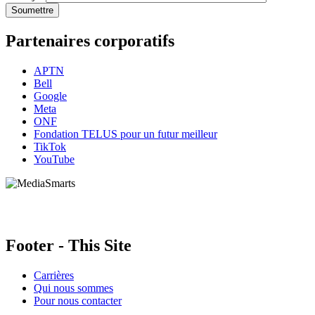
Partenaires corporatifs
APTN
Bell
Google
Meta
ONF
Fondation TELUS pour un futur meilleur
TikTok
YouTube
HabiloMédias est un organisme de bienfaisance enregistré non partisan, financé par les gouver
activités, et nos ressources offrant des conseils sur des outils ou plateformes numériques ne c
Footer - This Site
Carrières
Qui nous sommes
Pour nous contacter