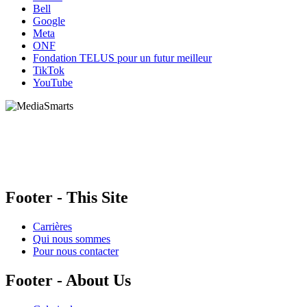
Bell
Google
Meta
ONF
Fondation TELUS pour un futur meilleur
TikTok
YouTube
HabiloMédias est un organisme de bienfaisance enregistré non partisan, financé par les
gouvernements et des partenaires corporatifs pour soutenir le développement de recherches
originales et de contenus éducatifs. Nos bailleurs de fonds et partenaires n’influencent pas
nos activités, et nos ressources offrant des conseils sur des outils ou plateformes
numériques ne constituent en aucun cas une publicité.
Footer - This Site
Carrières
Qui nous sommes
Pour nous contacter
Footer - About Us