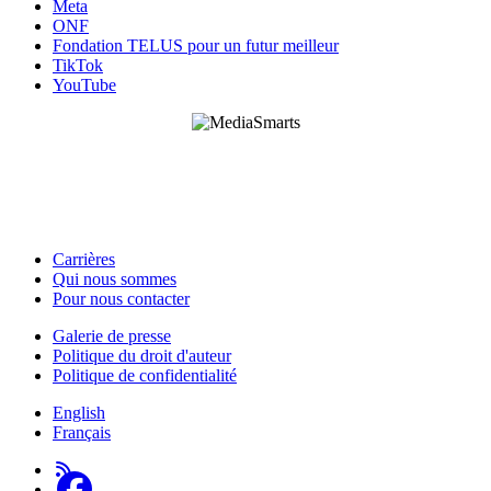
Meta
ONF
Fondation TELUS pour un futur meilleur
TikTok
YouTube
HabiloMédias est un organisme de bienfaisance enregistré non partisan, financé par les
gouvernements et des partenaires corporatifs pour soutenir le développement de recherches
originales et de contenus éducatifs. Nos bailleurs de fonds et partenaires n’influencent pas
nos activités, et nos ressources offrant des conseils sur des outils ou plateformes
numériques ne constituent en aucun cas une publicité.
Carrières
Qui nous sommes
Footer
Pour nous contacter
-
Galerie de presse
This
Politique du droit d'auteur
Footer
Site
Politique de confidentialité
-
English
About
Français
Us