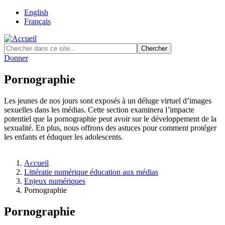
Skip
English
to
Français
main
content
Donner
Pornographie
Les jeunes de nos jours sont exposés à un déluge virtuel d’images
sexuelles dans les médias. Cette section examinera l’impacte
potentiel que la pornographie peut avoir sur le développement de la
sexualité. En plus, nous offrons des astuces pour comment protéger
les enfants et éduquer les adolescents.
Accueil
Littératie numérique éducation aux médias
Fil
Enjeux numériques
d'Ariane
Pornographie
Pornographie