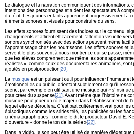
Le dialogue et la narration communiquent des informations, cla
intentions des personnages et aident les spectateurs à compr
du récit. Les jeunes enfants apprennent progressivement à c
éléments sonores et visuels pour construire du sens.
Les effets sonores fournissent des indices sur le contenu, si
changements et attirent efficacement l’attention visuelle vers l
sonores synchronisés avec des actions peuvent même faciliter 
l’apprentissage chez les nourrissons. Les effets sonores et l
servent le plus souvent à nous montrer ce qui se passe, même 
que les élèves comprennent que même les sons apparemmen
réalistes », comme ceux des documentaires animaliers, sont 
ajoutés en postproduction
[20]
.
La
musique
est un puissant outil pour influencer l’humeur et 
émotionnelles du public, orientant subtilement ce qu’il ressen
scène, par exemple en utilisant une musique qui « s’insinue
pour créer du suspense
[21]
. Avant même que l’histoire ne c
musique peut jouer un rôle majeur dans l’établissement de l’
lequel elle se déroulera. C’est particulièrement vrai pour les
épisodiques comme les séries télé, les publicités ou les fran
cinématographiques : comme le dit le producteur David E. Kel
d’ouverture « donne le ton de la série »
[22]
.
Dans la vidéo, le son peut être utilisé de manière diégétique (c