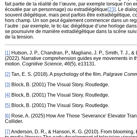
fait partie de la réalité de l’œuvre, par exemple lorsque l’on
écoutée par un personnage) ou extradiégétique
[23]
. Le dialo
souvent diégétique, mais peut parfois être extradiégétique, 
hors champ. Un son peut également commencer dans un regis
l’autre : par exemple, le tic-tac diégétique d’une horloge da
se poursuivre de manière extradiégétique dans la scène suiva
de la tension.
[1]
Hutson, J. P., Chandran, P., Magliano, J. P., Smith, T. J., &
(2022). Narrative comprehension guides eye movements in t
motion.
Cognitive Science
,
46
(5), e13131.
[2]
Tan, E. S. (2018). A psychology of the film.
Palgrave Comm
[3]
Block, B. (2001) The Visual Story. Routledge.
[4]
Block, B. (2001) The Visual Story. Routledge.
[5]
Block, B. (2001) The Visual Story. Routledge.
[6]
Rose, A. (2025) How Are Those 'Severance' Elevator Tran
Collider.
[7]
Anderson, D. R., & Hanson, K. G. (2010). From blooming, 