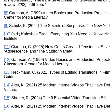
to media literacy: The early development of television viewin
review
,
30
(2), 239-255.7
[8]
Garrison, A. (1999) Video Basics and Production Projects 
Center for Media Literacy.
[9]
Schulz, K. (2024) The Secrets of Suspense. The New York
[10]
(n.d.) Kuleshov Effect: Everything You Need to Know. Nas
Institute.
[11]
Giardina, C. (2025) How Oners Created Tension in ‘Seve
‘Adolescence’ and ‘The Studio.’ Variety.
[12]
Garrison, A. (1999) Video Basics and Production Projects
Classroom. Center for Media Literacy.
[13]
Heckmann, C. (2021) Types of Editing Transitions in Fil
Guide.
[14]
Alter, K. (2021) 25 Modern Internet Videos That Have De
Vulture.
[15]
Shorter, R. (2024) The 9 Essential Video Transition Effec
[16]
Alter, K. (2021) 25 Modern Internet Videos That Have De