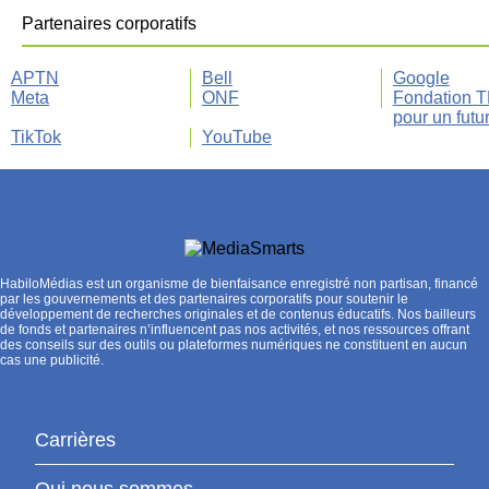
Partenaires corporatifs
APTN
Bell
Google
Meta
ONF
Fondation 
pour un futu
TikTok
YouTube
HabiloMédias est un organisme de bienfaisance enregistré non partisan, financé
par les gouvernements et des partenaires corporatifs pour soutenir le
développement de recherches originales et de contenus éducatifs. Nos bailleurs
de fonds et partenaires n’influencent pas nos activités, et nos ressources offrant
des conseils sur des outils ou plateformes numériques ne constituent en aucun
cas une publicité.
Carrières