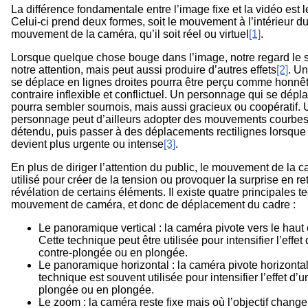
La différence fondamentale entre l’image fixe et la vidéo est
Celui-ci prend deux formes, soit le mouvement à l’intérieur du
mouvement de la caméra, qu’il soit réel ou virtuel
[1]
.
Lorsque quelque chose bouge dans l’image, notre regard le su
notre attention, mais peut aussi produire d’autres effets
[2]
. U
se déplace en lignes droites pourra être perçu comme honnête
contraire inflexible et conflictuel. Un personnage qui se dép
pourra sembler sournois, mais aussi gracieux ou coopératif
personnage peut d’ailleurs adopter des mouvements courbes l
détendu, puis passer à des déplacements rectilignes lorsque 
devient plus urgente ou intense
[3]
.
En plus de diriger l’attention du public, le mouvement de la 
utilisé pour créer de la tension ou provoquer la surprise en re
révélation de certains éléments. Il existe quatre principales 
mouvement de caméra, et donc de déplacement du cadre :
Le panoramique vertical : la caméra pivote vers le haut 
Cette technique peut être utilisée pour intensifier l’effet
contre-plongée ou en plongée.
Le panoramique horizontal : la caméra pivote horizonta
technique est souvent utilisée pour intensifier l’effet d’
plongée ou en plongée.
Le zoom : la caméra reste fixe mais où l’objectif change