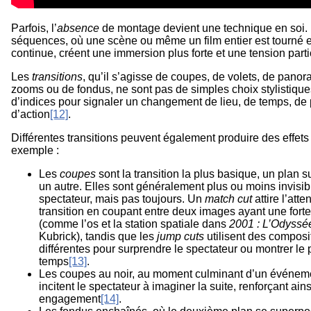
Parfois, l’
absence
de montage devient une technique en soi. 
séquences, où une scène ou même un film entier est tourné e
continue, créent une immersion plus forte et une tension parti
Les
transitions
, qu’il s’agisse de coupes, de volets, de pano
zooms ou de fondus, ne sont pas de simples choix stylistique
d’indices pour signaler un changement de lieu, de temps, d
d’action
[12]
.
Différentes transitions peuvent également produire des effets 
exemple :
Les
coupes
sont la transition la plus basique, un plan 
un autre. Elles sont généralement plus ou moins invisib
spectateur, mais pas toujours. Un
match cut
attire l’atte
transition en coupant entre deux images ayant une forte 
(comme l’os et la station spatiale dans
2001 : L’Odyssé
Kubrick), tandis que les
jump cuts
utilisent des composi
différentes pour surprendre le spectateur ou montrer le
temps
[13]
.
Les coupes au noir, au moment culminant d’un événemen
incitent le spectateur à imaginer la suite, renforçant ain
engagement
[14]
.