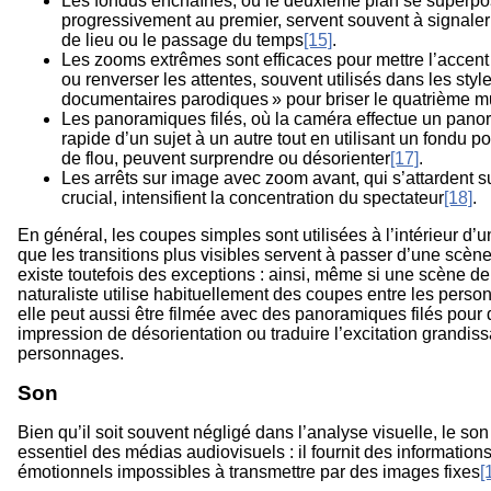
Les fondus enchaînés, où le deuxième plan se superp
progressivement au premier, servent souvent à signal
de lieu ou le passage du temps
[15]
.
Les zooms extrêmes sont efficaces pour mettre l’accent
ou renverser les attentes, souvent utilisés dans les styl
documentaires parodiques » pour briser le quatrième m
Les panoramiques filés, où la caméra effectue un pano
rapide d’un sujet à un autre tout en utilisant un fondu po
de flou, peuvent surprendre ou désorienter
[17]
.
Les arrêts sur image avec zoom avant, qui s’attardent 
crucial, intensifient la concentration du spectateur
[18]
.
En général, les coupes simples sont utilisées à l’intérieur d’
que les transitions plus visibles servent à passer d’une scène 
existe toutefois des exceptions : ainsi, même si une scène d
naturaliste utilise habituellement des coupes entre les perso
elle peut aussi être filmée avec des panoramiques filés pour
impression de désorientation ou traduire l’excitation grandis
personnages.
Son
Bien qu’il soit souvent négligé dans l’analyse visuelle, le so
essentiel des médias audiovisuels : il fournit des information
émotionnels impossibles à transmettre par des images fixes
[