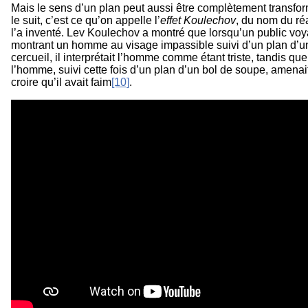
Mais le sens d’un plan peut aussi être complètement transfor
le suit, c’est ce qu’on appelle l’
effet Koulechov
, du nom du réa
l’a inventé. Lev Koulechov a montré que lorsqu’un public voy
montrant un homme au visage impassible suivi d’un plan d’u
cercueil, il interprétait l’homme comme étant triste, tandis q
l’homme, suivi cette fois d’un plan d’un bol de soupe, amenai
croire qu’il avait faim
[10]
.